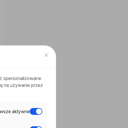
ać spersonalizowane
odę na używanie przez
wsze aktywne