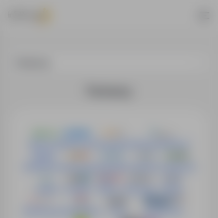
Partnerzy
Partnerzy
Adzuna.pl
Aiesec.pl
Careerjet.pl
eGospodarka.pl
Indeed.com
JobisJob
Jobrapido
Jobtome
Jobleer.pl
Jooble
LinkedIn
Mitula
Money.pl
Nuzle
RTB House
Targi Kielce
Trovit
pl.trud.com