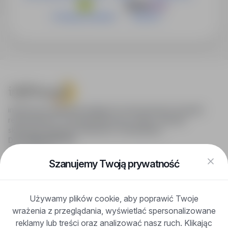
Fundacja Iskierka
Jobsora
infoPraca.pl zapewnia dostęp do nowoczesnych narzędzi
rekrutacyjnych i wyszukiwania pracy online, oferując
skuteczne wsparcie rekruterom i kandydatom.
DLA KANDYDATÓW
Pokaż oferty
FAQ
Szanujemy Twoją prywatność
Zaloguj się
Zarejestruj się
Blog
Używamy plików cookie, aby poprawić Twoje
DLA PRACODAWCÓW
wrażenia z przeglądania, wyświetlać spersonalizowane
Dla pracodawców
Korzyści z publikacji
reklamy lub treści oraz analizować nasz ruch. Klikając