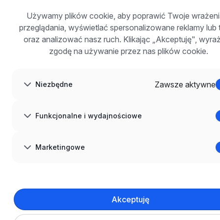
Używamy plików cookie, aby poprawić Twoje wrażeni
przeglądania, wyświetlać spersonalizowane reklamy lub t
oraz analizować nasz ruch. Klikając „Akceptuję", wyra
zgodę na używanie przez nas plików cookie.
Zawsze aktywne
Niezbędne
Funkcjonalne i wydajnościowe
Marketingowe
Akceptuję