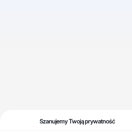
Szanujemy Twoją prywatność