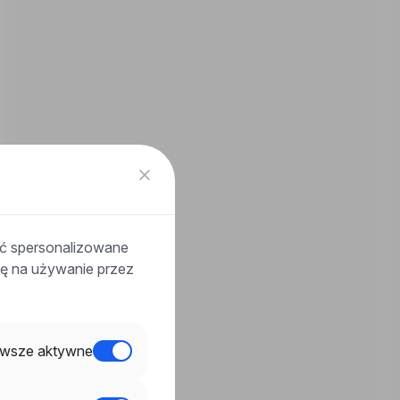
ać spersonalizowane
odę na używanie przez
wsze aktywne