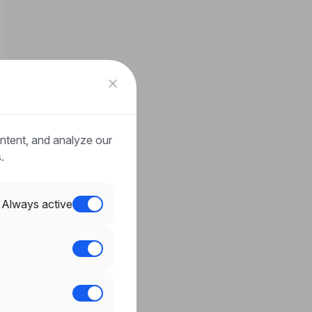
ntent, and analyze our
.
Always active