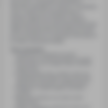
spożywczej - poszukujemy kandydata na
stanowisko Specjalisty ds. Eksportu. Poszukujemy
osoby z praktycznym doświadczeniem w
obsłudze zagranicznych klientów, logistyce
międzynarodowej oraz dokumentacji eksportowej.
Idealny kandydat potrafi samodzielnie prowadzić
proces sprzedażowy od zapytania ofertowego aż
po finalne rozliczenie kontraktu.
Zakres obowiązków:
Kompleksowe zarządzanie procesem
eksportowym i koordynacja logistyczna dostaw
Utrzymywanie oraz rozwijanie relacji z klientami
zagranicznymi
Przygotowywanie ofert, cenników, umów oraz
dokumentacji celnej (faktury, listy przewozowe,
świadectwa pochodzenia, certyfikaty jakości)
Współpraca z działami logistyki, sprzedaży i
produkcji
Negocjacje handlowe oraz analiza rynków
eksportowych
Kontakt i współpraca z agencjami celnymi oraz