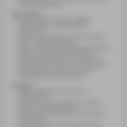
firmami transportowymi
Kogo szukamy:
Doświadczenie w eksporcie, logistyce
międzynarodowej i obsłudze rynków
zagranicznych
Bardzo dobra znajomość Incoterms, procedur
celnych i warunków transportu
Płynna znajomość języka angielskiego (business
English); dodatkowe języki będą atutem
Doskonała organizacja pracy, samodzielność,
komunikatywność i odporność na presję czasu
Umiejętności negocjacyjne i budowania
długotrwałych relacji biznesowych
Oferujemy:
Stabilną współpracę oraz atrakcyjne
wynagrodzenie
Możliwość rozwoju zawodowego i udziału w
projektach międzynarodowych
Pracę w firmie ceniącej jakość obsługi klienta i
profesjonalizm
Wsparcie doświadczonego zespołu i dobrą