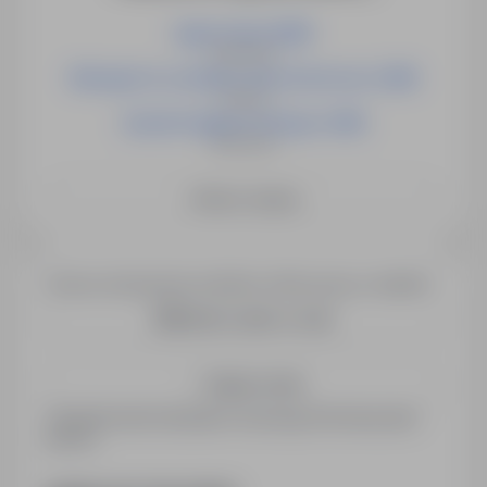
Agent Celny (K/M)
Warszawa
Manager ds. produktu dział techniczny ( K/M)
Cieszyn
Asystent Agenta Celnego ( K/M)
Warszawa
Zobacz więcej
Chcesz otrzymywać podobne oferty pracy e-mailem?
Utwórz alert e-mail
Zapisz mnie
Zarejestrowani kandydaci otrzymują informacje jako
pierwsi.