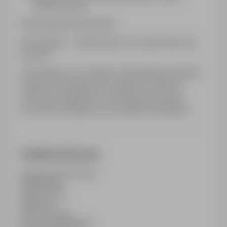
atmosferę pracy
Brzmi jak praca dla Ciebie?
Nie zwlekaj — wyślij swoje CV i pozwól nam Cię
poznać!
Informujemy, że w Spółce obowiązuje procedura
zgłoszeń wewnętrznych zgodna z ustawą o
ochronie sygnalistów. Informacje dotyczące
procedury dostępne są na żądanie kandydata.
Dodatkowe informacje
Ostatnia aktualizacja
28/06/2026
Wymiar etatu
Pełny etat
Rodzaj umowy
Na czas nieokreślony