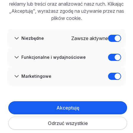
Korzyści z publikacji
reklamy lub treści oraz analizować nasz ruch. Klikając
FAQ
„Akceptuję", wyrażasz zgodę na używanie przez nas
Zarejestruj się
plików cookie.
Blog dla pracodawców
O NAS
O nas
Zawsze aktywne
Niezbędne
Partnerzy
Kariera
Kontakt
Mapa strony
Funkcjonalne i wydajnościowe
Informacje korporacyjne
RODO w infoPraca.pl
JĘZYK
Marketingowe
Polski
DOŁĄCZ DO NAS
© 2008–
2026
infoPraca.pl. Wszelkie prawa zastrzeżone.
Akceptuję
INFORMACJE PRAWNE
Regulamin
Polityka prywatności
Polityka cookies
Odrzuć wszystkie
Ustawienia plików cookie