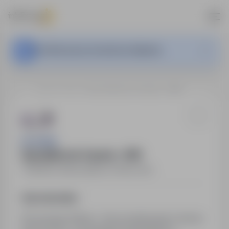
Ta oferta pracy nie jest już aktywna.
…
Bielsko-Biała
Specjalista ds. Exportu - K/M
HR SIGMA
Specjalista ds. Exportu - K/M
Bielsko-Biała
,
śląskie
Pełny etat
Opis stanowiska
Dla naszego Klienta - firmy produkcyjnej z branży