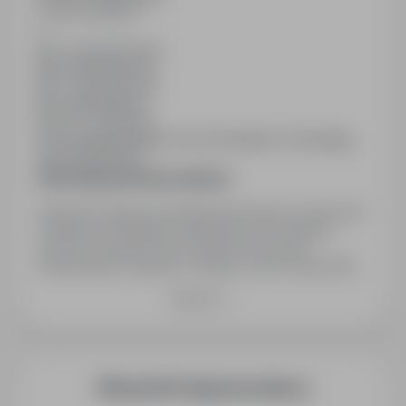
Liczba wakatów
1
Min. doświadczenie
Bez doświadczenia
Min. wykształcenie
Bez wykształcenia
Branża / kategoria
Praca Obsługa klienta, Praca Doradztwo / Konsulting,
Praca Bankowość
Informacja prawna pracodawcy
Wyrażam zgodę na przetwarzanie danych osobowych
zawartych w niniejszym dokumencie do realizacji
procesu rekrutacji oraz przyszłych procesów
rekrutacyjnych zgodnie z ustawą z dnia 10 maja 2018
roku o ochronie danych osobowych (Dz. Ustaw z 2018,
Rozwiń
poz. 1000) oraz zgodnie z Rozporządzeniem
Parlamentu Europejskiego i Rady (UE) 2016/679 z dnia
27 kwietnia 2016 r. w sprawie ochrony osób fizycznych
w związku z przetwarzaniem danych osobowych i w
sprawie swobodnego przepływu takich danych oraz
Więcej ofert tego pracodawcy
uchylenia dyrektywy 95/46/WE (RODO).