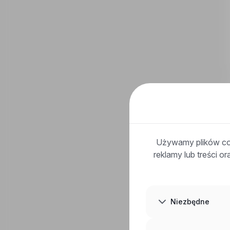
Używamy plików coo
reklamy lub treści o
Niezbędne