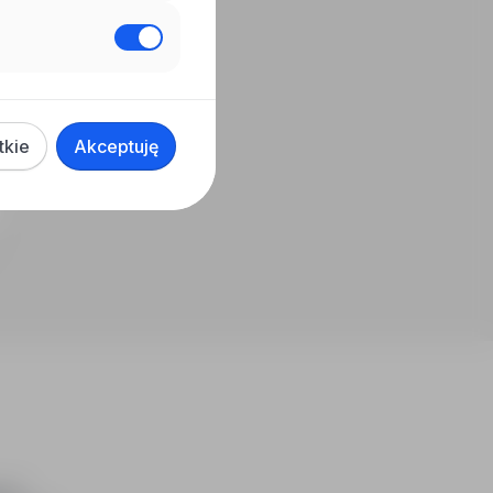
tkie
Akceptuję
ch i