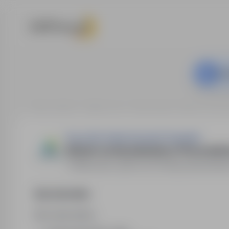
Ta o
Strona główna
Oferty pracy
Budownictwo / Praca na bud
Praca Dla Ciebie Krzysztof Zawadzki
Monter suchej zabudowy / Pracownik 
Warszawa, (praca we Francji)
,
mazowiecki
Opis stanowiska
Opis stanowiska :