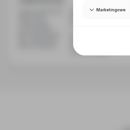
Dodatkowe informacje
Marketingowe
Ostatnia aktualizacja
08/06/2026
Wymiar etatu
Pełny etat
Rodzaj umowy
Na czas określony
Liczba wakatów
1
Min. doświadczenie
Od 3 do 5 lat
Min. wykształcenie
Bez wykształcenia
Branża / kategoria
Praca Budownictwo / Praca na 
fizyczna, Praca Inne
inf