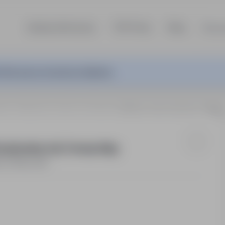
Szukaj ofert pracy
TOP Firmy
Blog
Dla p
ferta pracy nie jest już aktywna.
owie
Warszawa, (praca we Francji)
Monter suchej zabudowy / Pracownik budowalny m/k, Francja-Alpy
budowalny m/k, Francja-Alpy
e
Pełny etat