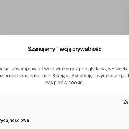
 karton/ gips
Szanujemy Twoją prywatność
ji
zdy kat. B
kie, aby poprawić Twoje wrażenia z przeglądania, wyświetl
raz analizować nasz ruch. Klikając „Akceptuję", wyrażasz zg
wą
nas plików cookie.
cone przez pracodawcę - nadgodziny płatne o 25% i 50%
koordynatora również po rozpoczęciu zatrudnienia
Za
kimi dodatkami , dietą 11 000 zł - 13 000 zł
 wydajnościowe