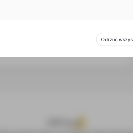
Odrzuć wszys
budowie, Praca Instalacje / Utrzymanie / Serwis, Praca Praca
oPraca.pl zapewnia dostęp do nowoczesnych narzędzi rekrutacyjny