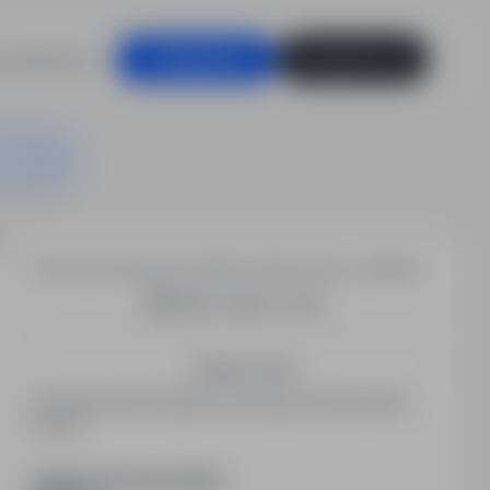
racodawców
Zaloguj się
Zarejestruj się
Chcesz otrzymywać podobne oferty pracy e-mailem?
Utwórz alert e-mail
Zapisz mnie
Zarejestrowani kandydaci otrzymują informacje jako
pierwsi.
PODZIEL SIĘ ZE ZNAJOMYMI