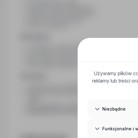
montaż płyt karton / gips
wznoszenie ścianek działowych
instalacja sufitów podwieszanych
montaż folii paroizolacyjnej
praca na wysokości
Wymagania:
co najmniej 3-4 letnie doświadczenie jako monter płyt
mile widziane doświadczenie w pracy na terenie Franc
chęć podjęcia dłuższej współpracy
mile widziana znajomość j. francuskiego praz prawo ja
Używamy plików coo
Oferujemy:
reklamy lub treści o
zatrudnienie na podstawie umowy o pracę tymczaso
atrakcyjna stawka godzinowa - zakwaterowanie opła
więcej
dieta żywieniowa - opiekę polskiego rekrutera oraz 
Niezbędne
wynagrodzenie netto przy 48h w tygodniu ze wszyst
Funkcjonalne i