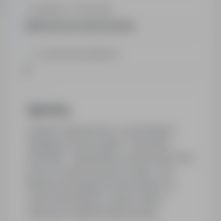
BRANŻA / KATEGORIA
Agencja pracy tymczasowej
LICZBA PRACOWNIKÓW
3
Opis firmy
Jesteśmy Agencją Pracy z powodzeniem
działającą na rynku polskim , francuskim ,
niemieckim . Zapewnieamy szeroki wybór ofert
pracy na wyżej wymionych rynkach . Dla
klientów poszukujących pracowników do
swoich firm jesteśmy w stanie szybko i
skutecznie uzupełnić braki personelu .