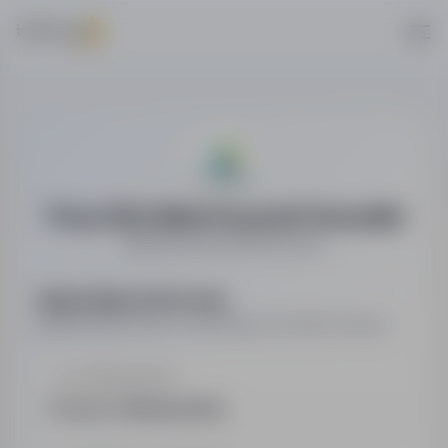
Praca Dla Ciebie Krzysztof Zawadzki
Agencja pracy tymczasowej
Najważniejsze informacje
Najważniejsze dane o pracodawcy w jednym miejscu.
LOKALIZACJA
Poznań, Wielkopolskie