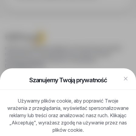
infoPraca.pl zapewnia dostęp do nowoczesnych narzędzi
rekrutacyjnych i wyszukiwania pracy online, oferując
skuteczne wsparcie rekruterom i kandydatom.
DLA KANDYDATÓW
Pokaż oferty
FAQ
Szanujemy Twoją prywatność
Zaloguj się
Zarejestruj się
Blog
Używamy plików cookie, aby poprawić Twoje
DLA PRACODAWCÓW
wrażenia z przeglądania, wyświetlać spersonalizowane
Dla pracodawców
Korzyści z publikacji
reklamy lub treści oraz analizować nasz ruch. Klikając
FAQ
„Akceptuję", wyrażasz zgodę na używanie przez nas
Zarejestruj się
plików cookie.
Blog dla pracodawców