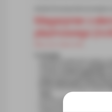
Aktualnie dla naszego klienta poszukujemy 
Magazynier z ele
plazmowego (m/
Miejsce pracy: Gdańsk, Polska
Co oferujemy
zatrudnienie na pełen etat w oparciu o u
atrakcyjne wynagrodzenie,
startujemy od
comiesięczne
premie regulaminowe,
n
nagrody kwartalne
w wysokości 330 zł b
posiłki regeneracyjne w okresie zimo
benefity na preferencyjnych warunkach
(
życie),
szkolenia, możliwość nabycia nowych umie
pracę w przyjemnej atmosferze,
codzienne wsparcie przełożonego i wspó