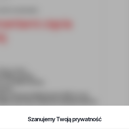
osób na stanowisko:
mentami cięcia
k)
mowę o pracę,
 5400 zł brutto,
awet
do 600 zł brutto,
rutto,
wym z kartą przedpłaconą do 400 zł w mc,
pakiet sportowy, medyczny, ubezpieczenie na
jętności i uprawnień,
Szanujemy Twoją prywatność
łpracowników,