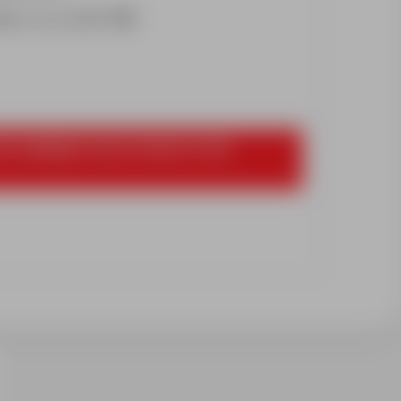
. z o.o., nr cert. 388.
k znajdujący się po prawej stronie