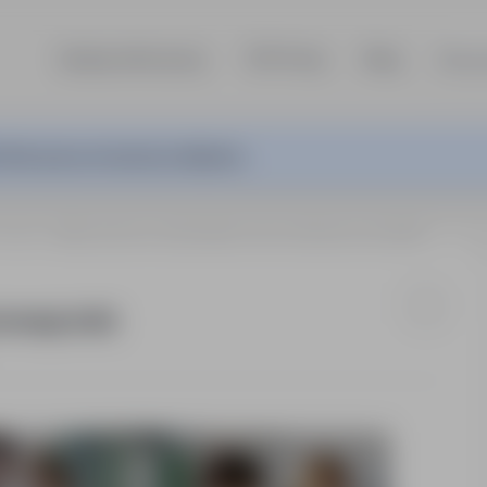
Szukaj ofert pracy
TOP Firmy
Blog
Dla p
ferta pracy nie jest już aktywna.
Polska
Magazynier z elementami cięcia plazmowego (m/k)
mowego (m/k)