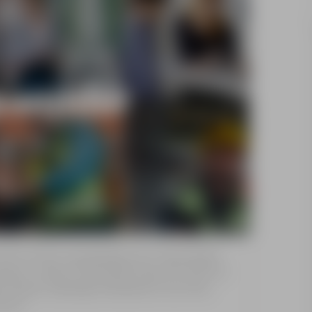
HR w Polsce, specjalizując się w rekrutacjach,
steśmy częścią Trenkwalder Group AG, która od
ch Europy, wspierając kandydatów oraz firmy
owych.