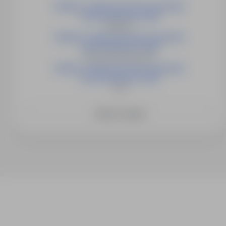
Elektryk / Elektromechanik pojazdów
samochodowych (m/k)
Małopole
Elektryk / Elektromechanik pojazdów
samochodowych (m/k)
Nowa Wieś Wrocławska
Elektryk / Elektromechanik pojazdów
samochodowych (m/k)
Sady
Zobacz więcej