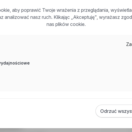
rynku.
kie, aby poprawić Twoje wrażenia z przeglądania, wyświetl
raz analizować nasz ruch. Klikając „Akceptuję", wyrażasz zg
nas plików cookie.
ypalarki),
parametrów,
Za
zestrzeganie zasad BHP.
 wydajnościowe
niki gazowe, cięcie),
ile widziane
lub chęć doszkolenia do uzyskania
o obsługi,
iedziałku do piątku
w godz. 6-14; 14-22,
ć pracy w zespole,
 –
dodatkowy atut.
Odrzuć wszys
udowlanych.