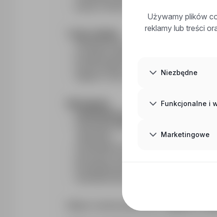
pracę w firmie o ugruntowanej pozycji na 
Używamy plików coo
reklamy lub treści o
Twoje zadania
obsługa maszyny do cięcia plazmowego (w
przygotowywanie materiału i ustawianie 
kontrola jakości wyciętych elementów,
Niezbędne
dbanie o stan techniczny urządzenia i pr
Funkcjonalne i
Wymagania:
uprawnienia na wypalarkę i plazmę (pal
uprawnienia
UDT
do obsługi
suwnicy – m
Marketingowe
uprawnień,
nastawienie na klienta i wysoka jakość jeg
gotowość do pracy
2-zmianowej od pon
komunikatywność, otwartość, umiejętnoś
doświadczenie na podobnym stanowisku
Miejsce wykonywania pracy:
Gdańsk, ul. B