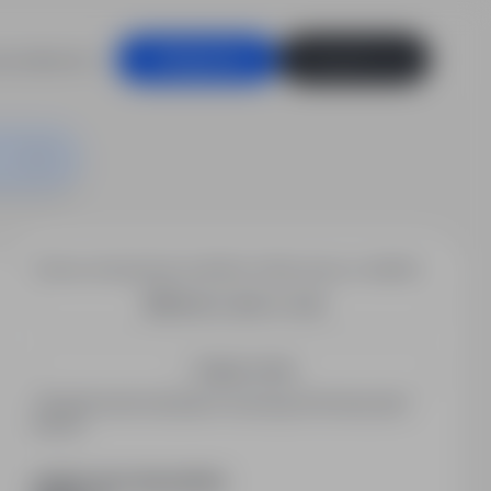
racodawców
Zaloguj się
Zarejestruj się
Chcesz otrzymywać podobne oferty pracy e-mailem?
Utwórz alert e-mail
Zapisz mnie
Zarejestrowani kandydaci otrzymują informacje jako
pierwsi.
PODZIEL SIĘ ZE ZNAJOMYMI