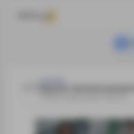
Ta o
Strona główna
Oferty pracy
Praca na produkcji
Gdańsk, 
Trenkwalder
Magazynier z elementami cięcia plaz
Gdańsk, Polska
,
pomorskie
Pełny etat