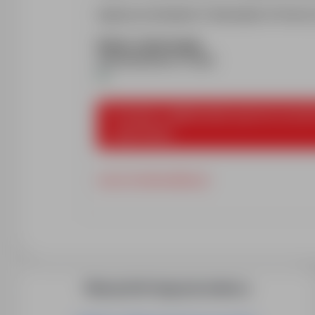
Agencja zatrudnienia Trenkwalder & Partner Sp
Numer referencyjny
a0tbI00000Wvm77QAB
Prosimy o aplikowanie poprzez przycis
ogłoszenia.
www.trenkwalder.pl
Więcej ofert tego pracodawcy