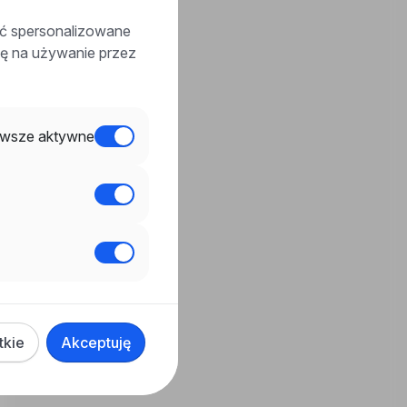
ać spersonalizowane
odę na używanie przez
wsze aktywne
tkie
Akceptuję