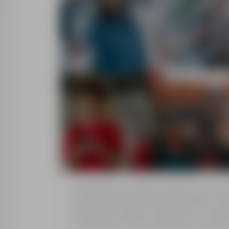
Trenkwalder jest jednym z liderów w branży 
outsourcingu i doradztwie personalnym. Je
ponad 30 lat świadczy usługi HR w 17 kraja
w realizacji ich celów zawodowych i biznes