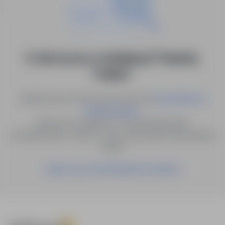
0 ofert pracy w lokalizacji "Gdańsk,
Polska"
Spróbuj innych słów kluczowych lub
wyszukiwanie
.
zaawansowane
Możesz też zapisać to wyszukiwanie jako
powiadomienie, a damy Ci znać, gdy pojawi się pasująca
oferta.
Zapisz się na powiadomienia mailowe