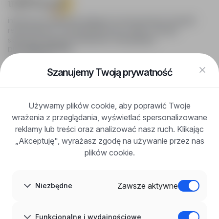
infoPraca.pl zapewnia dostęp do nowoczesnych narzędzi
rekrutacyjnych i wyszukiwania pracy online, oferując
skuteczne wsparcie rekruterom i kandydatom.
DLA KANDYDATÓW
Pokaż oferty
FAQ
Szanujemy Twoją prywatność
Zaloguj się
Zarejestruj się
Blog
Używamy plików cookie, aby poprawić Twoje
DLA PRACODAWCÓW
wrażenia z przeglądania, wyświetlać spersonalizowane
Dla pracodawców
Korzyści z publikacji
reklamy lub treści oraz analizować nasz ruch. Klikając
FAQ
„Akceptuję", wyrażasz zgodę na używanie przez nas
Zarejestruj się
plików cookie.
Blog dla pracodawców
O NAS
O nas
Zawsze aktywne
Niezbędne
Partnerzy
Kariera
Kontakt
Mapa strony
Funkcjonalne i wydajnościowe