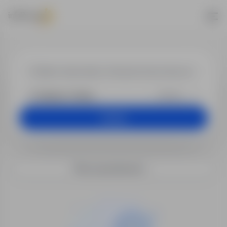
Praca w lokali
+25 km
Szukaj
Filtry wyszukiwania