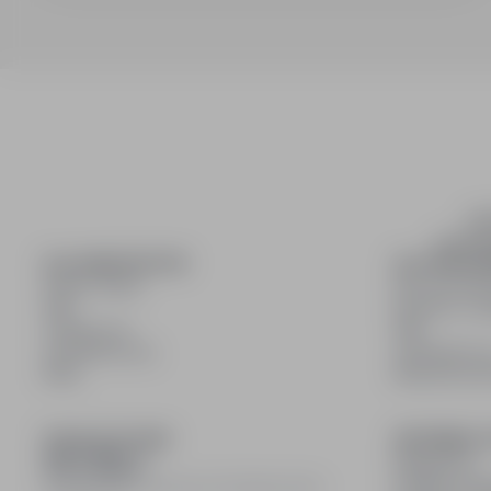
inf
wyszuki
DLA KANDYDATÓW
DLA PRACO
Pokaż oferty
Dla pracod
FAQ
Korzyści z pu
Zaloguj się
FAQ
Zarejestruj się
Zarejestruj s
Blog
Blog dla pr
DOŁĄCZ DO NAS
INFORMACJ
Regulamin
Polityka pry
© 2008–
2026
infoPraca.pl. Wszelkie prawa