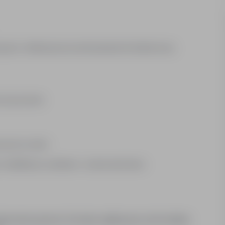
nych, efektywnymi przezbrojeniami linii lakierniczej
 przyuczenia
zycji na rynku
kwalifikacji): podstawa + premia akordowa
szenia poprzez formularz aplikacyjny, lub kontaktu