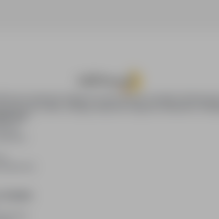
oPraca.pl zapewnia dostęp do nowoczesnych narzędzi rekrutacyjny
wania pracy online, oferując skuteczne wsparcie rekruterom i kan
DAWCÓW
awców
blikacji
ię
acodawców
E PRAWNE
watności