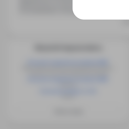
administrowania procesami rekrutacyjnymi, a w szczególn
ich przedstawianiem, archiwizacją i wykorzystywaniem 
zawierających dane osobowe. Dane mogą być udostępn
Ro
prawa oraz, po wyrażeniu zgody, potencjalnym pracodaw
Pani/Panu prawo dostępu do treści swoich danych oraz ic
Więcej ofert tego pracodawcy
Pracownik zaopatrzenia produkcji (K/M) ​
Będzin, Dąbrowa Górnicza, Łazy, Sławków, Sosnowiec,
Zawiercie, Psary, Sarnów, Wojkowice Kościelne
Pracownik zaopatrzenia produkcji (K/M) ​
Bukowno
Pracownik produkcji ( K / M )
Stryków
Zobacz więcej