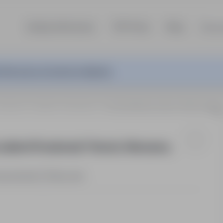
Szukaj ofert pracy
TOP Firmy
Blog
Dla p
ferta pracy nie jest już aktywna.
, Otwock, Józefów, Celestynów
Lakiernik Przemysłowy (k/m) praca na Lakierni Proszkowej* Otwo
 Lakierni Proszkowej* Otwock, Warszawa,
azowieckie
Pełny etat