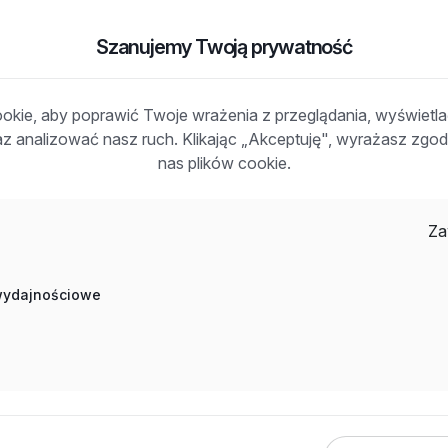
Szanujemy Twoją prywatność
kie, aby poprawić Twoje wrażenia z przeglądania, wyświetl
raz analizować nasz ruch. Klikając „Akceptuję", wyrażasz zg
nas plików cookie.
Za
 wydajnościowe
danych osobowych jest AWG Sp. z o.o. z siedzibą przy ul.
zetwarzane wyłącznie w celach prowadzenia i