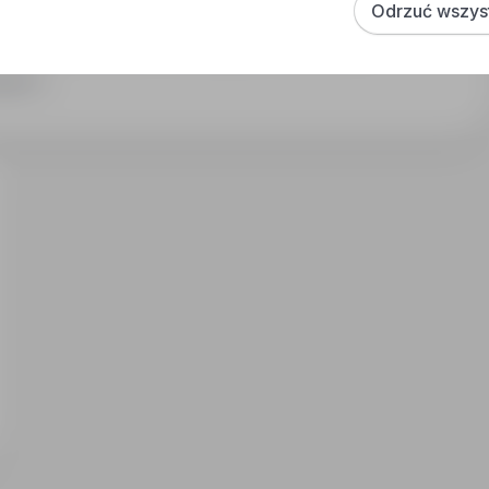
Odrzuć wszys
ości w związku z poszukiwaniem dla Pani/Pana ofert pracy,
w przyszłych procesach rekrutacyjnych dokumentów
iane podmiotom upoważnionym na podstawie przepisów
zwiń
com do celów związanych z procesem rekrutacji. Przysługuje
h poprawiania.