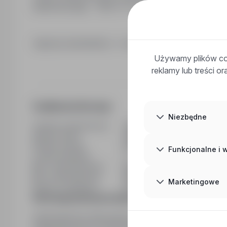
telefonicznego - 785******, kbajera@asistwork.pl
Agencja zatrudnienia - nr wpisu 10052
Używamy plików coo
reklamy lub treści o
Dodatkowe informacje
Niezbędne
Ostatnia aktualizacja
22/05/2026
Wymiar etatu
Pełny etat
Rodzaj umowy
Na czas nieokreślony
Funkcjonalne i
Liczba wakatów
1
Min. doświadczenie
Bez doświadczenia
Min. wykształcenie
Bez wykształcenia
Marketingowe
Branża / kategoria
Praca Praca na produkcji
Informacja prawna pracodawcy
Administratorem dobrowolnie podanych przez Panią/Pana 
Żmigrodzka 244, 51-131 Wrocław. Dane osobowe będą pr