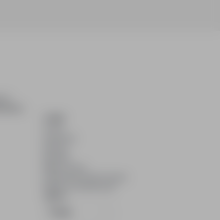
ch i
dydatom.
O NAS
O nas
Partnerzy
Kariera
Kontakt
Mapa strony
Informacje korporacyjne
RODO w infoPraca.pl
JĘZYK
Polski