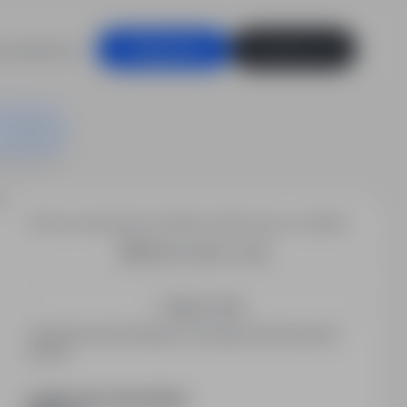
racodawców
Zaloguj się
Zarejestruj się
ck, Warszawa, Kołbiel
Chcesz otrzymywać podobne oferty pracy e-mailem?
Utwórz alert e-mail
Zapisz mnie
Zarejestrowani kandydaci otrzymują informacje jako
pierwsi.
PODZIEL SIĘ ZE ZNAJOMYMI