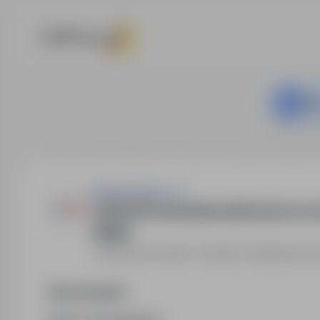
Ta o
Strona główna
Oferty pracy
Praca na produkcji
Karczew
Asistwork Sp z o.o.
Lakiernik Przemysłowy (k/m) praca na
Kołbiel
Karczew, Otwock, Józefów, Celestynów
,
m
Opis stanowiska