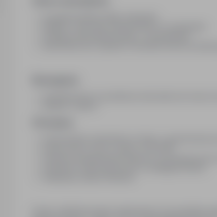
Zakres obowiązków:
przygotowywanie detali, malowanie
dbałość o stan farb, komponentów, ich zamawianie
obsługa robota lakierniczego - przeszkolenie
planowanie prac zgodnie z terminami zleceń produkcyj
Wymagania:
doświadczenie na podobnym stanowisku lub chęci do
dbałość o jakość
Oferujemy:
bezpośrednie zatrudnienie w firmie o ugruntowanej po
pracę od pon. do pt., w godz. 7:00-15:00
rynkowe wynagrodzenia (zależne od doświadczenia i 
możliwość rozpoczęcia pracy w niedługim terminie
lokalizacja: okolice Otwocka
Osoby zainteresowane zapraszamy do przesłania zgło