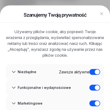
DLA KANDYDATÓW
Pokaż oferty
FAQ
Szanujemy Twoją prywatność
Zaloguj się
Zarejestruj się
Blog
Używamy plików cookie, aby poprawić Twoje
DLA PRACODAWCÓW
wrażenia z przeglądania, wyświetlać spersonalizowane
Dla pracodawców
Korzyści z publikacji
reklamy lub treści oraz analizować nasz ruch. Klikając
FAQ
„Akceptuję", wyrażasz zgodę na używanie przez nas
Zarejestruj się
plików cookie.
Blog dla pracodawców
O NAS
O nas
Zawsze aktywne
Niezbędne
Partnerzy
Kariera
Kontakt
Mapa strony
Funkcjonalne i wydajnościowe
Informacje korporacyjne
RODO w infoPraca.pl
JĘZYK
Marketingowe
Polski