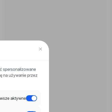
ać spersonalizowane
odę na używanie przez
wsze aktywne