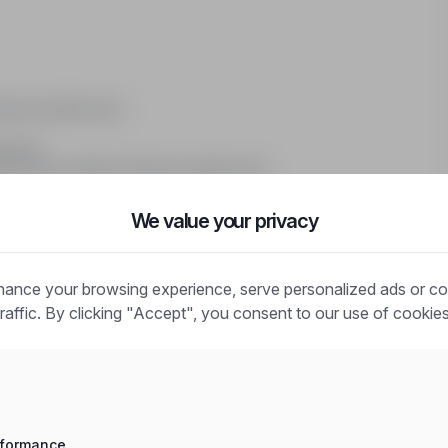
nansów publicznych
kowości
kach spoza sektora finansów publicznych
We value your privacy
ance your browsing experience, serve personalized ads or co
traffic. By clicking "Accept", you consent to our use of cookies
owej w województwie
 dyscypliny finansów publicznych
rformance