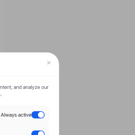
ntent, and analyze our
.
Always active