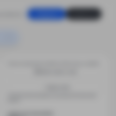
racodawców
Zaloguj się
Zarejestruj się
Chcesz otrzymywać podobne oferty pracy e-mailem?
Utwórz alert e-mail
Zapisz mnie
Zarejestrowani kandydaci otrzymują informacje jako
pierwsi.
PODZIEL SIĘ ZE ZNAJOMYMI