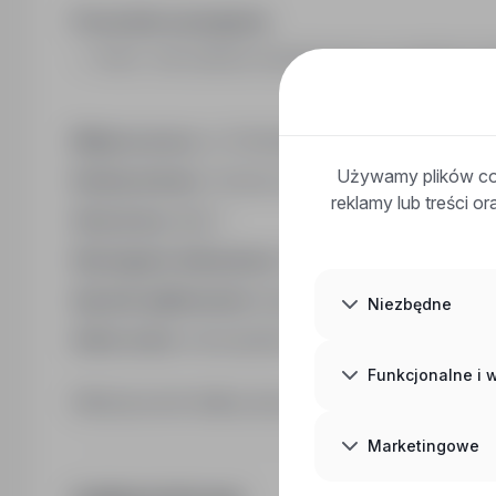
Pozostałe wymagania:
[Inne] : mile widziane doświadczenie na podobnym s
Miejsce pracy:
ul. Chrobrego 6, 72-010 Police, powi
Używamy plików coo
Rodzaj umowy:
Umowa o pracę na okres próbny
reklamy lub treści o
Staż pracy:
lata: 1
Wymagane dokumenty:
Brak danych.
Sposób aplikowania:
bezpośrednio do pracodawc
Niezbędne
Adres www:
www.spolem.szczecin.pl
Funkcjonalne i
Kliknij przycisk Aplikuj, aby poznać szczegóły oferty
Marketingowe