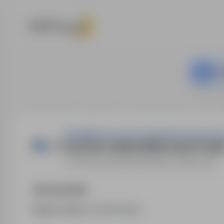
Ta o
Strona główna
Oferty pracy
Kadra zarządzająca
Police
SPOŁEM Powszechna Spółdzielnia Spożyw
ZASTĘPCA KIEROWNIKA SKLEPU (K/M
Police
,
zachodniopomorskie
Pełny etat
Opis stanowiska
Numer oferty:
StPr/26/0528