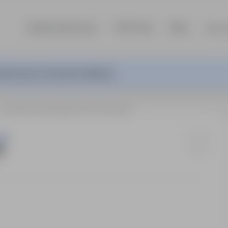
Szukaj ofert pracy
TOP Firmy
Blog
Dla p
ferta pracy nie jest już aktywna.
ZASTĘPCA KIEROWNIKA SKLEPU (K/M)
ców
)