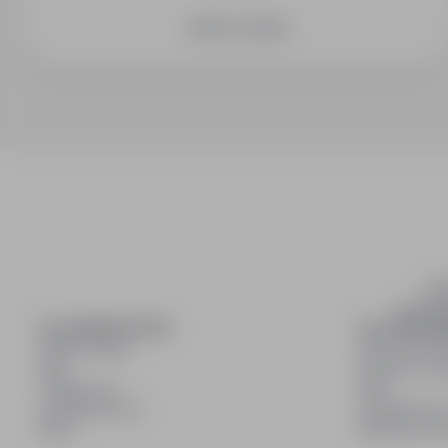
Zobacz więcej
inf
wyszuki
DLA KANDYDATÓW
DLA PRACO
Pokaż oferty
Dla pracod
FAQ
Korzyści z pu
Zaloguj się
FAQ
Zarejestruj się
Zarejestruj s
Blog
Blog dla pr