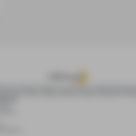
oPraca.pl zapewnia dostęp do nowoczesnych narzędzi rekrutacyjny
wania pracy online, oferując skuteczne wsparcie rekruterom i kan
DAWCÓW
awców
blikacji
ię
acodawców