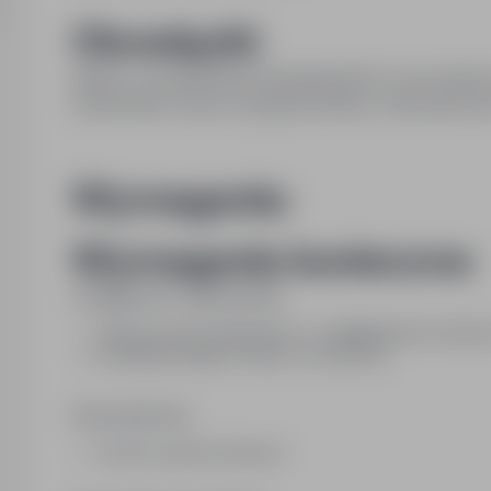
Obowiązki:
dbanie o profesjonalną obsługę klientów oraz estet
zamawianie towaru, przyjęcie dostaw, rozliczanie kas
Wymagania:
Wymagania konieczne:
Umiejętności i uprawnienia:
OBSŁUGA KAS FISKALNYCH Z TERMINALEM PŁATNIC
DOŚWIADCZENIE W PRACY W ZESPOLE
Wykształcenie:
średnie ogólnokształcące