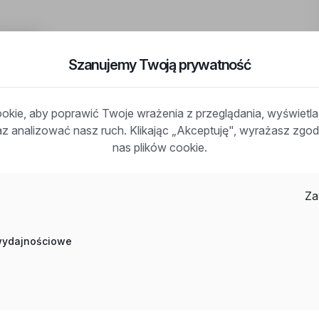
tanowisku
Szanujemy Twoją prywatność
at: policki, woj: zachodniopomorskie
kie, aby poprawić Twoje wrażenia z przeglądania, wyświetl
raz analizować nasz ruch. Klikając „Akceptuję", wyrażasz zg
nas plików cookie.
y
Za
 wydajnościowe