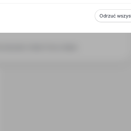
Odrzuć wszys
ca Sprzedaż / Handel / Praca w sklepie