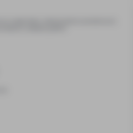
yczny wygląd sklepu, realizacja planów sprzedażowych,
 fiskalnych, układanie grafików
ZYM