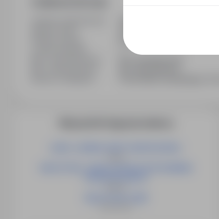
Dodatkowe informacje
Ostatnia aktualizacja
15/05/2026
Wymiar etatu
Pełny etat
Rodzaj umowy
Na okres próbny
Liczba wakatów
1
Min. doświadczenie
Bez doświadczenia
Min. wykształcenie
Bez wykształcenia
Branża / kategoria
Praca Kadra zarządzająca, Pra
Więcej ofert tego pracodawcy
LIDER / LIDERKA GRUPY MONTAŻOWEJ
Opole
NAUCZYCIEL / NAUCZYCIELKA WYCHOWANIA
PRZEDSZKOLNEGO
Słubice
NAUCZYCIEL (K/M)
Świebodzin