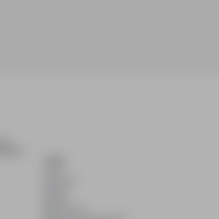
ch i
dydatom.
O NAS
O nas
Partnerzy
Kariera
Kontakt
Mapa strony