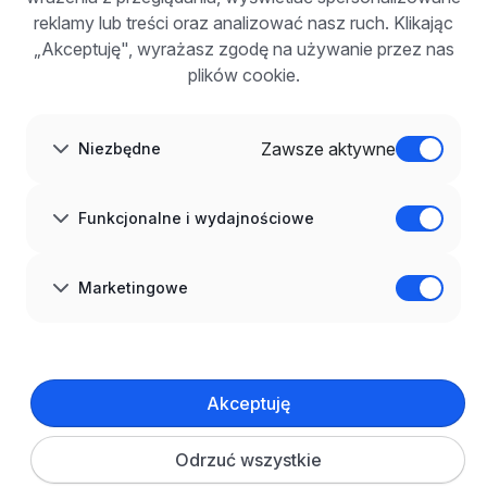
Korzyści z publikacji
reklamy lub treści oraz analizować nasz ruch. Klikając
FAQ
„Akceptuję", wyrażasz zgodę na używanie przez nas
Zarejestruj się
plików cookie.
Blog dla pracodawców
O NAS
O nas
Zawsze aktywne
Niezbędne
Partnerzy
Kariera
Kontakt
Mapa strony
Funkcjonalne i wydajnościowe
Informacje korporacyjne
RODO w infoPraca.pl
JĘZYK
Marketingowe
Polski
DOŁĄCZ DO NAS
© 2008–
2026
infoPraca.pl. Wszelkie prawa zastrzeżone.
Akceptuję
INFORMACJE PRAWNE
Regulamin
Polityka prywatności
Polityka cookies
Odrzuć wszystkie
Ustawienia plików cookie