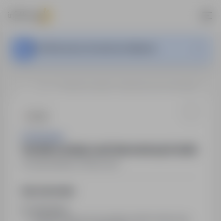
Ta oferta pracy nie jest już aktywna.
…
Łódź
Technik montażu szaf sterowniczych (m/k)
Trenkwalder
Technik montażu szaf sterowniczych (m/k)
Łódź
,
łódzkie
Pełny etat
Opis stanowiska
Co oferujemy
dofinansowanie do prywatnej opieki medycznej,