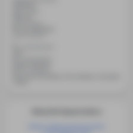
12/06/2026
Wymiar etatu
Pełny etat
Rodzaj umowy
Na czas nieokreślony
Liczba wakatów
1
Min. doświadczenie
2 lata
Min. wykształcenie
Średnie zawodowe
Branża / kategoria
Praca Praca na produkcji, Praca Instalacje / Utrzymanie
/ Serwis
Więcej ofert tego pracodawcy
Elektryk / Elektromechanik pojazdów
samochodowych (m/k)