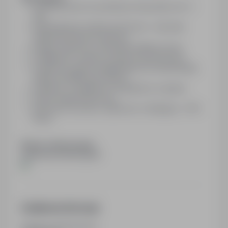
doświadczenie na podobnym stanowisku min. 3
lata,
wykształcenie średnie techniczne – kierunek
elektrotechnika lub zbliżony,
biegła znajomość schematów elektrycznych,
umiejętność czytania rysunków technicznych,
znajomość języka angielskiego lub niemieckiego
będzie dodatkowym atutem,
inicjatywa i umiejętności współpracy w grupie,
dobra organizacja pracy,
gotowość do pracy częściowo w delegacji – 40%
pracy.
Numer referencyjny
a0tbI00000YMOHqQAP
Dodatkowe informacje
Ostatnia aktualizacja