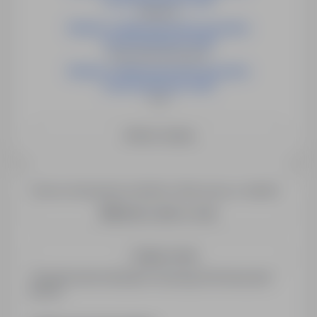
Małopole
Elektryk / Elektromechanik pojazdów
samochodowych (m/k)
Nowa Wieś Wrocławska
Elektryk / Elektromechanik pojazdów
samochodowych (m/k)
Sady
Zobacz więcej
Chcesz otrzymywać podobne oferty pracy e-mailem?
Utwórz alert e-mail
Zapisz mnie
Zarejestrowani kandydaci otrzymują informacje jako
pierwsi.