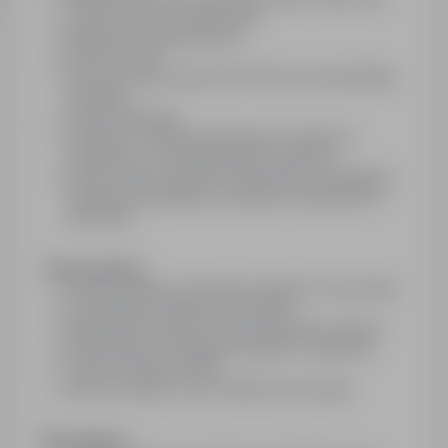
umowę o pracę na pełen etat,
atrakcyjne wynagrodzenie,
premię roczną,
pracę na jedną zmianę 7.00-15:00 od poniedziałku
do piątku,
wolne weekendy,
możliwość realizacji inspirujących zadań we
współpracy z doświadczonym zespołem,
pracę w miłej, przyjaznej atmosferze, sprzyjającej
wzajemnej współpracy, wymianie doświadczeń i
pomysłów.
Twoje zadania
montaż układów automatyki napędów i sterowania,
prowadzenie bieżących serwisów,
diagnostyka usterek i przeprowadzanie napraw,
konserwacja i przeglądy urządzeń i systemów,
wsparcie działu serwisu,
praca na miejscu oraz u klienta końcowego.
Wymagania: