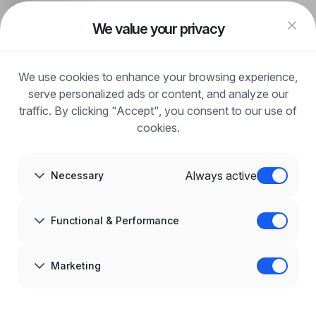
FAQ
Log in
We value your privacy
Register
Blog
FOR EMPLOYERS
We use cookies to enhance your browsing experience,
For employers
Benefits of publication
serve personalized ads or content, and analyze our
FAQ
traffic. By clicking "Accept", you consent to our use of
Register
cookies.
Blog for Employers
ABOUT US
About us
Always active
Necessary
Partners
Career
Contact
Sitemap
Functional & Performance
Corporate information
GDPR at infoPraca.pl
LANGUAGE
Marketing
English
JOIN US