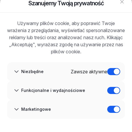
FAQ
Szanujemy Twoją prywatność
Zaloguj się
Zarejestruj się
Blog
Używamy plików cookie, aby poprawić Twoje
DLA PRACODAWCÓW
wrażenia z przeglądania, wyświetlać spersonalizowane
Dla pracodawców
Korzyści z publikacji
reklamy lub treści oraz analizować nasz ruch. Klikając
FAQ
„Akceptuję", wyrażasz zgodę na używanie przez nas
Zarejestruj się
plików cookie.
Blog dla pracodawców
O NAS
O nas
Zawsze aktywne
Niezbędne
Partnerzy
Kariera
Kontakt
Mapa strony
Funkcjonalne i wydajnościowe
Informacje korporacyjne
RODO w infoPraca.pl
JĘZYK
Marketingowe
Polski
DOŁĄCZ DO NAS