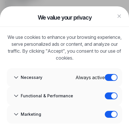
Show offers
FAQ
Log in
We value your privacy
Register
Blog
FOR EMPLOYERS
We use cookies to enhance your browsing experience,
For employers
Benefits of publication
serve personalized ads or content, and analyze our
FAQ
traffic. By clicking "Accept", you consent to our use of
Register
cookies.
Blog for Employers
ABOUT US
About us
Always active
Necessary
Partners
Career
Contact
Sitemap
Functional & Performance
Corporate information
GDPR at infoPraca.pl
LANGUAGE
Marketing
English