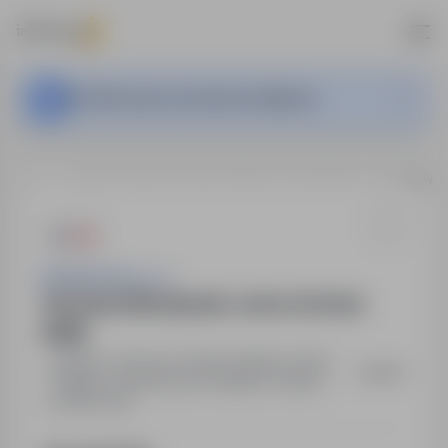
Ta oferta pracy nie jest już aktywna.
…
Bytom, Chorzów, Piekary Śląskie, Ruda Śląska, Siemianowic
Asistwork Sp z o.o.
Serwisant klimatyzacji - praca od zaraz
(K/M)
Bytom, Chorzów, Piekary Śląskie, Ruda
,
śląskie
Śląska, Siemianowice Śląskie, Zabrze
Pełny etat