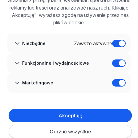
wrażenia z przeglądania, wyświetlać spersonalizowane
Dla pracodawców
Korzyści z publikacji
reklamy lub treści oraz analizować nasz ruch. Klikając
FAQ
„Akceptuję", wyrażasz zgodę na używanie przez nas
Zarejestruj się
plików cookie.
Blog dla pracodawców
O NAS
O nas
Zawsze aktywne
Niezbędne
Partnerzy
Kariera
Kontakt
Mapa strony
Funkcjonalne i wydajnościowe
Informacje korporacyjne
RODO w infoPraca.pl
JĘZYK
Marketingowe
Polski
DOŁĄCZ DO NAS
© 2008–
2026
infoPraca.pl. Wszelkie prawa zastrzeżone.
Akceptuję
INFORMACJE PRAWNE
Regulamin
Polityka prywatności
Polityka cookies
Odrzuć wszystkie
Ustawienia plików cookie