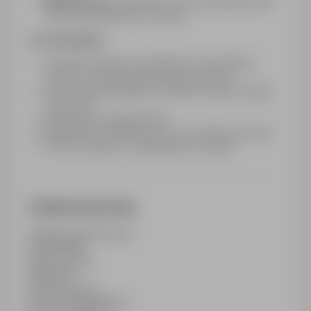
Mile widziane:
Certyfikat F-GAZ Uprawnienia SEP
do 1kV, uprawnienia na zwyżki
Co oferujemy
:
Oferujemy stabilne zatrudnienie na podstawie
umowy o pracę bezpośrednio pod firmą
Pracę od poniedziałku do piątku na jedna zmianę
6:00-14:00
Atrakcyjne wynagrodzenie
Niezbędne narzędzia pracy oraz odzież roboczą
Pracę w zgranym i wspierającym zespole
Dodatkowe informacje
Ostatnia aktualizacja
07/07/2026
Wymiar etatu
Pełny etat
Rodzaj umowy
Na czas nieokreślony