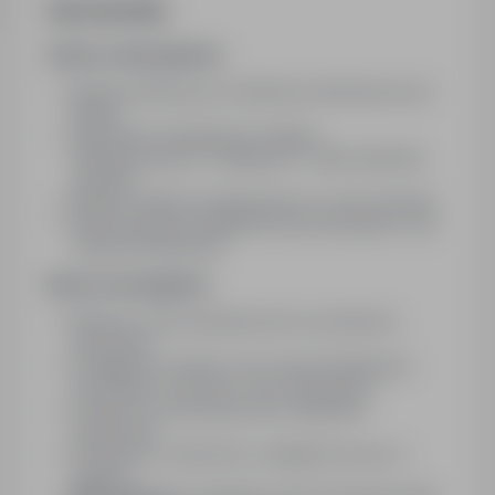
Opis stanowiska
Zakres obowiązków:
Montaż klimatyzacji w lokalizacji wskazanej przez
Klienta
Wykonanie niezbędnych instalacji
(klimatyzacyjnych, zasilających i odprowadzania
skroplin)
Montaż instalacji wentylacyjnych w razie potrzeby​
Wykonywanie przeglądów konserwacyjnych oraz
naprawy klimatyzacji
Nasze wymagania:
Minimum 2 lata doświadczenia na podobnym
stanowisku​
Umiejętność montażu oraz serwisu klimatyzacji
(wszystkich czynności z tym związanych)
Gotowość do sporadycznych wyjazdów
służbowych
Sumienność, staranność, umiejętność pracy w
zespole