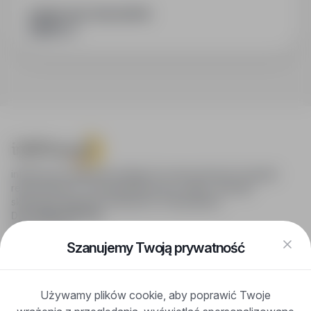
PODZIEL SIĘ ZE ZNAJOMYMI
infoPraca.pl zapewnia dostęp do nowoczesnych narzędzi
rekrutacyjnych i wyszukiwania pracy online, oferując
skuteczne wsparcie rekruterom i kandydatom.
DLA KANDYDATÓW
Pokaż oferty
FAQ
Szanujemy Twoją prywatność
Zaloguj się
Zarejestruj się
Blog
Używamy plików cookie, aby poprawić Twoje
DLA PRACODAWCÓW