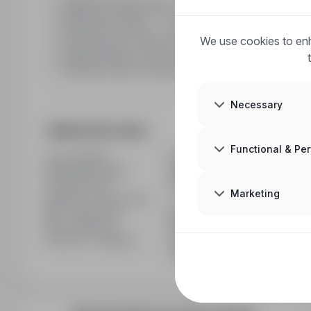
Długoterminową pracę — nie na chwilę
Atrakcyjną stawkę + 21% dodatku godzinowego
Możliwość rozwoju — od prostych zadań po obsługę
We use cookies to enh
Przeszkolenie i wsparcie na każdym etapie
Stabilne godziny i jasne zasady
Zakwaterowanie, ubezpieczenie zdrowotne, transpor
Necessary
Additional Information
Functional & Pe
Last updated
01/06/2026
Employment type
Full time
Contract type
Permanent
Marketing
Number of vacancies
1
Min. experience
No experience
Min. education
No studies
Industry / category
Jobs in Labourer / blue-collar 
Control