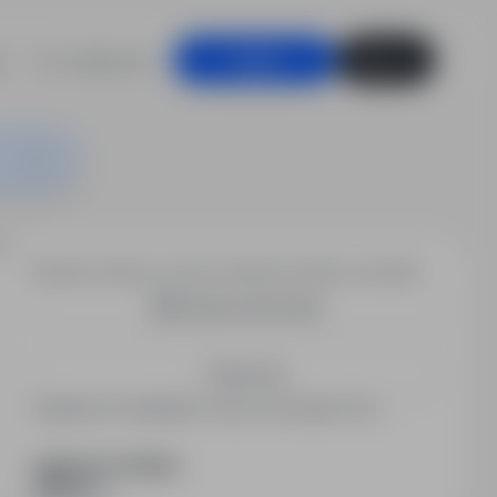
For employers
Log in
Sign up
iatek Zbrojeniowych Almelo
Would you like to receive similar job offers via email?
Create email alert
Save me
Registered candidates receive information first.
SHARE WITH FRIENDS