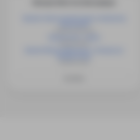
More job offers from this employer
Operator robota spawalniczego (z możliwością
przyuczenia)
Holandia, Vriezenveen
Operator Pieca – Almelo
Holandia, Almelo
Operator Maszyn Metalowych – Rozwijaj się i
Zarabiaj w Euro!
Holandia, Almelo
See More