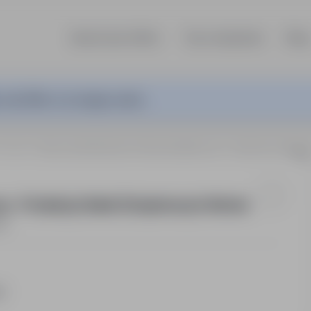
Search job offers
Top companies
Blog
 Job Offer is no longer active.
, Almelo
Pracownik Produkcji / Operator Maszyny – Produkcja S
ny – Produkcja Siatek Zbrojeniowych Almelo
me
go