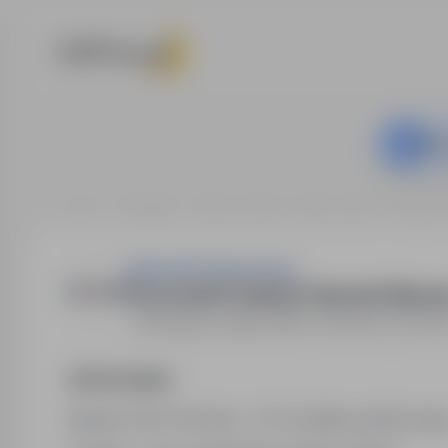
This
Home
Job offers
Labourer / blue-collar worker
Holandia
Marquette Detachering
Pracownik Produkcji / Operator Maszy
Holandia, Almelo
,
Other countries
Full ti
Job Description
Stawka: €16,71/h brutto + 21% dodatku godzinowe