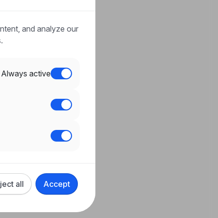
ntent, and analyze our
.
Always active
ject all
Accept