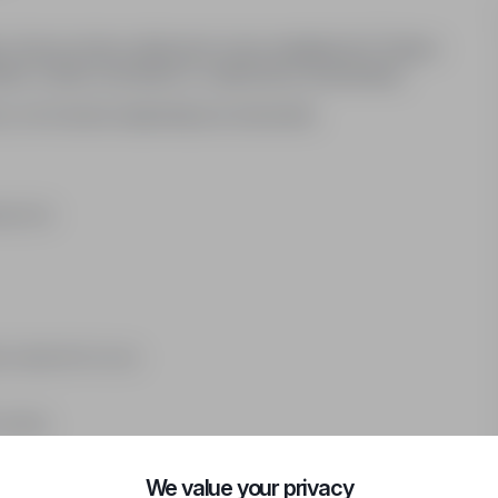
ać i krok po kroku zdobywać nowe umiejętności? Dołącz
idne, trwałe i potrzebne w całej branży budowlanej.
cie, że ich praca naprawdę ma znaczenie.
zpieczne
y zatyczki do uszu
soboty
We value your privacy