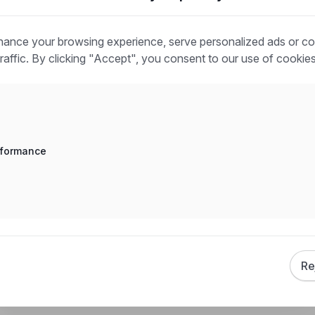
 maszyn
ance your browsing experience, serve personalized ads or co
traffic. By clicking "Accept", you consent to our use of cookies
t
rformance
worker, Jobs in Manufacturing / Industrial Jobs, Jobs in Quality
Re