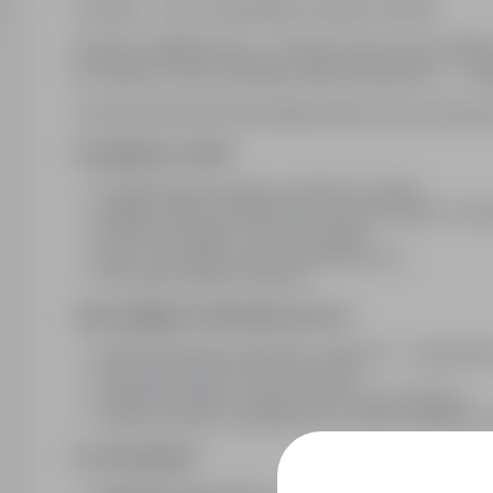
2 zmiany – rano i popołudnie (czasem soboty)
Szukasz stabilnej pracy, w której możesz się rozwij
do zespołu, który produkuje siatki zbrojeniowe — sol
To praca dla osób, które lubią konkret, ruch i poczu
Co będziesz robić?
Przygotowywać gotowy produkt do wysyłki
Układać siatki na paletach tak, aby były stabilne i be
Drukować etykiety i oznaczać palety
Dbać o porządek i płynny przebieg pracy
Praca jako operator maszyny
Jak wygląda środowisko pracy?
Hala produkcyjna jest głośna i zapylona — zapewniam
Praca jest fizyczna, ale różnorodna
Zespół jest zgrany i wspiera nowych pracowników
Zmiany poranne i popołudniowe, czasem dodatkowe 
Co oferujemy?