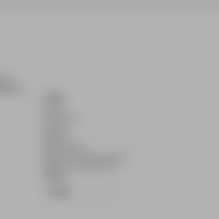
ch i
dydatom.
O NAS
O nas
Partnerzy
Kariera
Kontakt
Mapa strony
Informacje korporacyjne
RODO w infoPraca.pl
JĘZYK
Polski