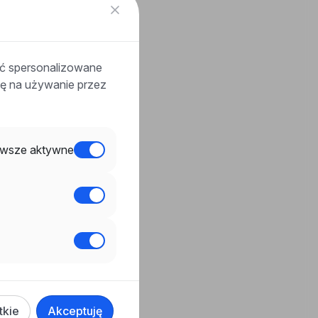
ać spersonalizowane
odę na używanie przez
wsze aktywne
tkie
Akceptuję