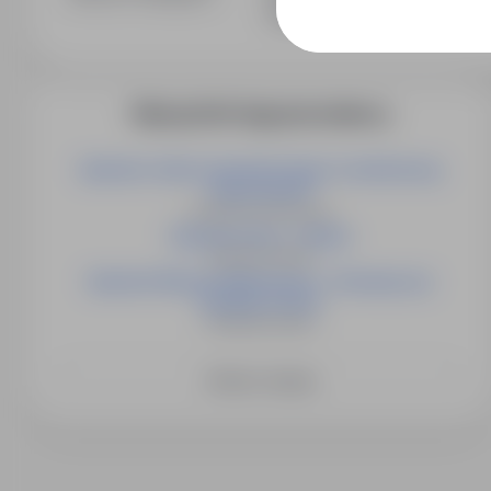
fizyczna
Więcej ofert tego pracodawcy
Operator robota spawalniczego (z możliwością
przyuczenia)
Holandia, Vriezenveen
Operator Pieca – Almelo
Holandia, Almelo
Operator Maszyn Metalowych – Rozwijaj się i
Zarabiaj w Euro!
Holandia, Almelo
Zobacz więcej