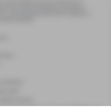
tać swoje doświadczenie przy montażu dużych
spół, który zajmuje się składaniem imponujących
aca, w której naprawdę widać efekty Twojej pracy —
 trwałych projektów.
wych
nterów
zatrudnienia
ny grafik
odatkowe godziny
 rekrutacji, zależnie od Twojego doświadczenia oraz