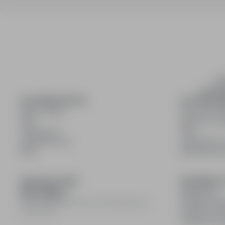
inf
wyszuki
DLA KANDYDATÓW
DLA PRACO
Pokaż oferty
Dla pracod
FAQ
Korzyści z pu
Zaloguj się
FAQ
Zarejestruj się
Zarejestruj s
Blog
Blog dla pr
DOŁĄCZ DO NAS
INFORMACJ
Regulamin
Polityka pry
© 2008–
2026
infoPraca.pl. Wszelkie prawa
Polityka coo
zastrzeżone.
Ustawienia 