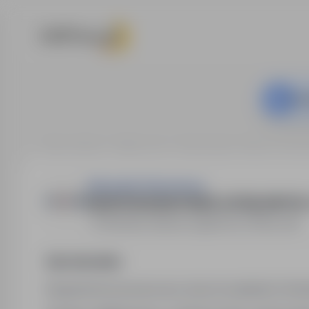
Ta o
Strona główna
Oferty pracy
Budownictwo / Praca na bud
Marquette Detachering
MONTER KONSTRUKCJI STALOWYCH –
Holandia, Rijssen
,
zagranica
Pełny etat
Opis stanowiska
Długoterminowa praca przy dużych projektach infras