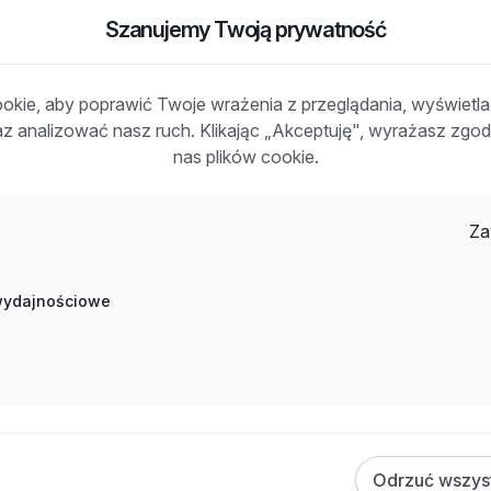
Szanujemy Twoją prywatność
ji stalowych
kie, aby poprawić Twoje wrażenia z przeglądania, wyświetl
raz analizować nasz ruch. Klikając „Akceptuję", wyrażasz zg
jnie i bezpiecznie
nas plików cookie.
zwijać się w branży
Za
 wydajnościowe
Odrzuć wszys
budowie, Praca Instalacje / Utrzymanie / Serwis, Praca Praca