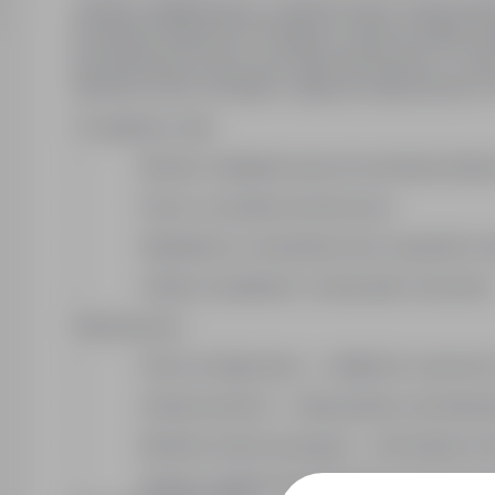
Szukasz stabilnej pracy, w której możesz wykorzys
konstrukcji stalowych? W Rijssen czeka na Ciebie ze
konstrukcji pod mosty oraz hale przemysłowe. To pr
elementy, które montujesz, stają się częścią dużych,
Co będziesz robić
• Montaż i składanie dużych konstrukcji stalo
• Praca z rysunkiem technicznym
• Współpraca z doświadczonym zespołem mo
• Udział w projektach o dużej skali i znaczeniu
Warunki pracy
• Praca na długi okres — stabilność i pewność 
• Zmiana poranna — stałe godziny, przewidywal
• Możliwe soboty pracujące — dla chętnych d
• Stawka ustalana indywidualnie podczas procesu