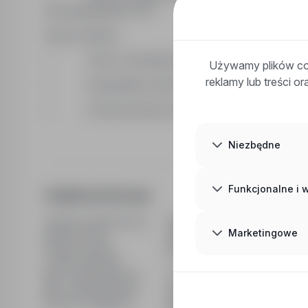
obowiązującego CAO
Kogo szukamy
• Osób z doświadczeniem w montażu konstrukc
Używamy plików coo
reklamy lub treści o
• Kandydatów, którzy potrafią pracować precyzy
• Zmotywowanych pracowników, którzy chcą ro
Niezbędne
Funkcjonalne i
Dodatkowe informacje
Ostatnia aktualizacja
15/06/2026
Marketingowe
Wymiar etatu
Pełny etat
Rodzaj umowy
Na czas nieokreślony
Liczba wakatów
1
Min. doświadczenie
1 rok
Min. wykształcenie
Średnie zawodowe
Branża / kategoria
Praca Budownictwo / Praca na 