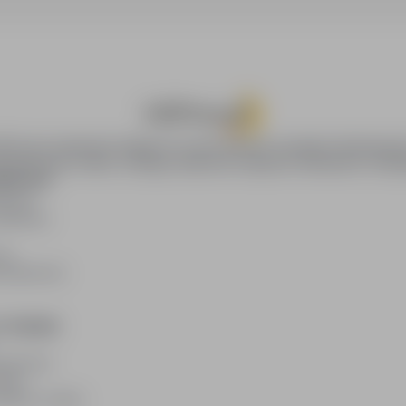
oPraca.pl zapewnia dostęp do nowoczesnych narzędzi rekrutacyjny
wania pracy online, oferując skuteczne wsparcie rekruterom i kan
DAWCÓW
awców
blikacji
ię
acodawców
E PRAWNE
watności
kies
plików cookie