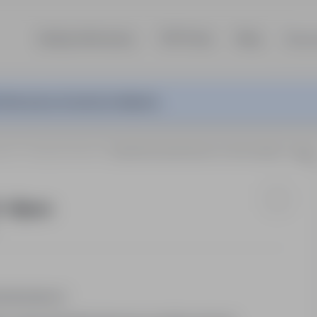
Szukaj ofert pracy
TOP Firmy
Blog
Dla p
ferta pracy nie jest już aktywna.
owie
Holandia, Rijssen
MONTER KONSTRUKCJI STALOWYCH – Rijssen
 Rijssen
trukturalnych