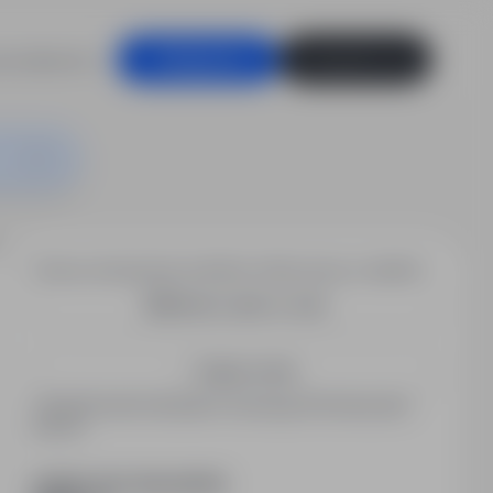
racodawców
Zaloguj się
Zarejestruj się
Chcesz otrzymywać podobne oferty pracy e-mailem?
Utwórz alert e-mail
Zapisz mnie
Zarejestrowani kandydaci otrzymują informacje jako
pierwsi.
PODZIEL SIĘ ZE ZNAJOMYMI