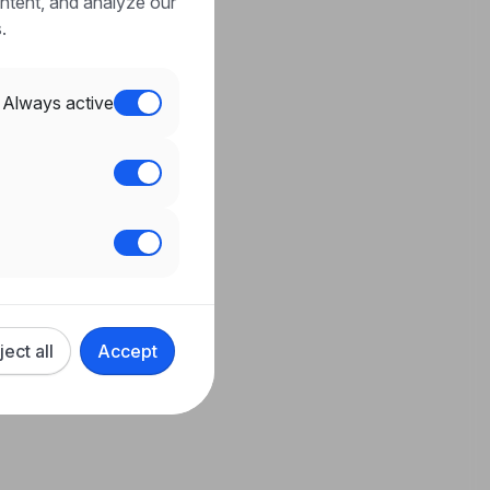
ntent, and analyze our
.
Always active
ject all
Accept