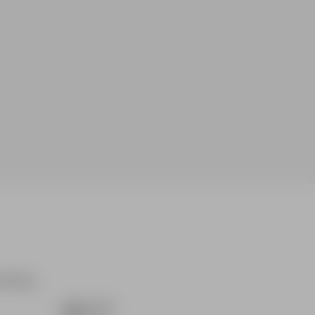
arching,
ABOUT US