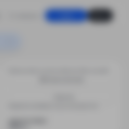
For employers
Log in
Sign up
Would you like to receive similar job offers via email?
Create email alert
Save me
Registered candidates receive information first.
SHARE WITH FRIENDS