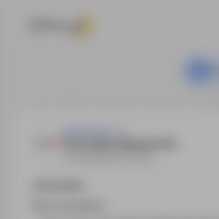
This
Home
Job offers
Labourer / blue-collar worker
Łódź
Pr
Asistwork Sp z o.o.
Pracownik produkcji ( K / M )
Łódź
,
łódzkie
Full time
Job Description
Nasze wymagania: