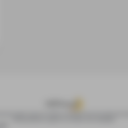
ca.pl provides access to modern recruitment tools and online job se
offering effective support to recruiters and candidates.
YERS