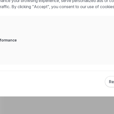
ance your browsing experience, serve personalized ads or co
traffic. By clicking "Accept", you consent to our use of cookies
 worker
rformance
danych osobowych jest AWG Sp. z o.o. z siedzibą przy ul.
zetwarzane wyłącznie w celach prowadzenia i
ości w związku z poszukiwaniem dla Pani/Pana ofert pracy,
w przyszłych procesach rekrutacyjnych dokumentów
iane podmiotom upoważnionym na podstawie przepisów
pand
com do celów związanych z procesem rekrutacji. Przysługuje
h poprawiania.
Re