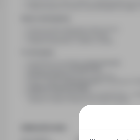
Książeczka do celów sanitarno-epidemiologicznych (l
Dyspozycyjność do pracy od poniedziałku do piątku, 
Zakres obowiązków:
Praca przy linii produkcyjnej ciasta do pizzy
Kontrola jakości wyrabianego produktu
Układnie pojemników z ciastem w chłodni
To oferujemy:
Zatrudnienie na podstawie
umowy zlecenie
Stawkę podstawową
33 zł/h brutto
30 minut przerwy
wliczone w czas pracy
Praca w systemie
dwuzmianowym
(w godzinach
7-1
Zniżkę na firmowe produkty
Elastyczny grafik dopasowany do potrzeb firmy - w 
wymiarze 4 godzin dziennie, jak i pełne 8 godzin
Additional Information
Last updated
09/05/2026