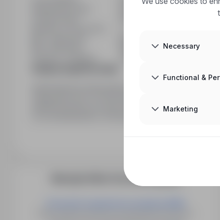
We use cookies to enh
Employment type
Full time
Contract type
Permanent
Number of vacancies
1
Min. experience
No experience
Necessary
Min. education
No studies
Industry / category
Jobs in Labourer / blue-collar
Employer legal information
Functional & Pe
Administratorem dobrowolnie podanych przez Panią/Pana 
Żmigrodzka 244, 51-131 Wrocław. Dane osobowe będą pr
administrowania procesami rekrutacyjnymi, a w szczególn
Marketing
ich przedstawianiem, archiwizacją i wykorzystywaniem 
zawierających dane osobowe. Dane mogą być udostępn
Ex
prawa oraz, po wyrażeniu zgody, potencjalnym pracodaw
Pani/Panu prawo dostępu do treści swoich danych oraz ic
More job offers from this employer
Pracownik zaopatrzenia produkcji (K/M) ​
Będzin, Dąbrowa Górnicza, Łazy, Sławków, Sosnowiec,