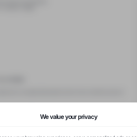
ub chęć jej wyrobienia)
w soboty i święta
4, 14-18/19
)
zależności od zapotrzebowania może to być zarówno praca w
We value your privacy