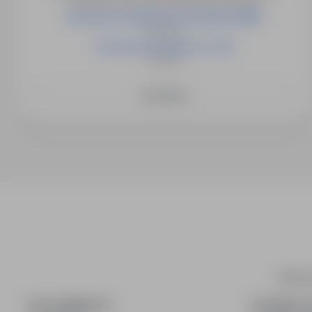
Zawiercie, Psary, Sarnów, Wojkowice Kościelne
Pracownik zaopatrzenia produkcji (K/M) ​
Bukowno
Pracownik produkcji ( K / M )
Stryków
See More
infoPra
FOR CANDIDATES
FOR EMPLO