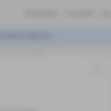
Search job offers
Top companies
Blog
 Job Offer is no longer active.
acownik produkcji ( K / M )