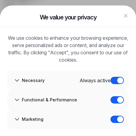
Show offers
FAQ
Log in
We value your privacy
Register
Blog
FOR EMPLOYERS
We use cookies to enhance your browsing experience,
For employers
Benefits of publication
serve personalized ads or content, and analyze our
FAQ
traffic. By clicking "Accept", you consent to our use of
Register
cookies.
Blog for Employers
ABOUT US
About us
Always active
Necessary
Partners
Career
Contact
Sitemap
Functional & Performance
Corporate information
GDPR at infoPraca.pl
LANGUAGE
Marketing
English