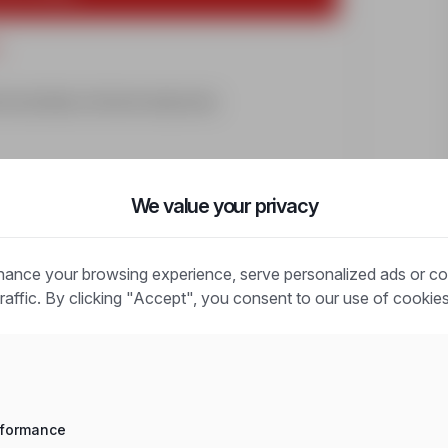
:
e sprzedaży, rozliczanie utargu kasy)
We value your privacy
sową
ance your browsing experience, serve personalized ads or co
traffic. By clicking "Accept", you consent to our use of cookies
ego konta, dzięki któremu wszystkie formalności
u
cowników
ver Sport
rformance