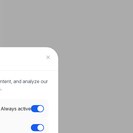
ntent, and analyze our
.
Always active