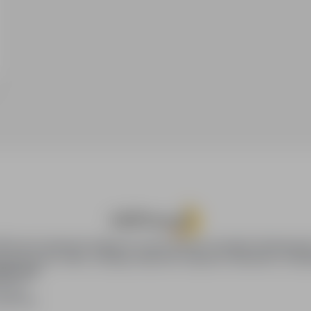
oPraca.pl zapewnia dostęp do nowoczesnych narzędzi rekrutacyjny
wania pracy online, oferując skuteczne wsparcie rekruterom i kan
DAWCÓW
awców
blikacji