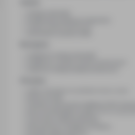
Zadania:
obsługa wykrawarki
kształtowanie metalowych elementów
czytanie rysunków technicznych
sprawdzanie wymiarów detali
Wymagania:
umiejętność obsługi wykrawarki
umiejętność czytania rysunków technicznych
znajomość obsługi narzędzi pomiarowych
Oferujemy:
stabilne zatrudnienie na podstawie umowy o pracę
premie za wyniki
szkolenia i podnoszenie kwalifikacji (100% finan
pracę od poniedziałku do piątku ( 6-14; 14-22; 2
nowoczesny zakład produkcyjny
karta sportowa z dostępem do basenu,
prywatna opieka medyczna,