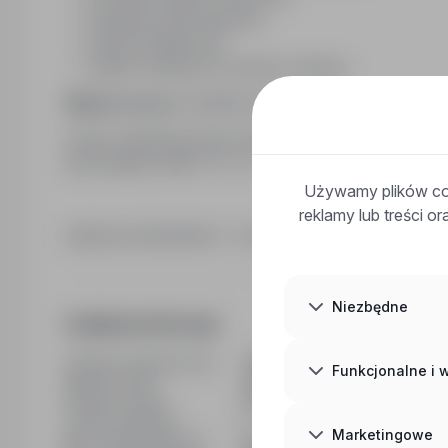
ubezpieczenie grupowe,
premia świąteczna
realne możliwości rozwoju i awansu
Miejsce pracy:
Świdnik (woj. lubelskie)
Osoby zainteresowane ofertą zapraszamy do przesłan
lub kontaktu: 695****** / odadak@asistwork.pl
Używamy plików coo
reklamy lub treści o
Agencja zatrudnienia - nr wpisu 10052
Niezbędne
Dodatkowe informacje
Ostatnia aktualizacja
09/06/2026
Funkcjonalne i
Wymiar etatu
Pełny etat
Rodzaj umowy
Na czas nieokreślony
Liczba wakatów
1
Marketingowe
Min. doświadczenie
Bez doświadczenia