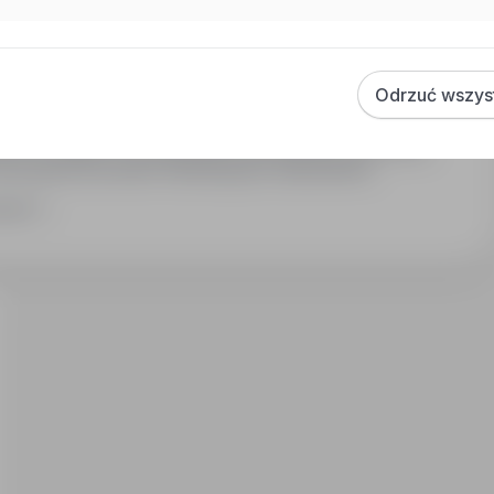
Odrzuć wszys
danych osobowych jest AWG Sp. z o.o. z siedzibą przy ul.
zetwarzane wyłącznie w celach prowadzenia i
ości w związku z poszukiwaniem dla Pani/Pana ofert pracy,
w przyszłych procesach rekrutacyjnych dokumentów
iane podmiotom upoważnionym na podstawie przepisów
zwiń
com do celów związanych z procesem rekrutacji. Przysługuje
h poprawiania.