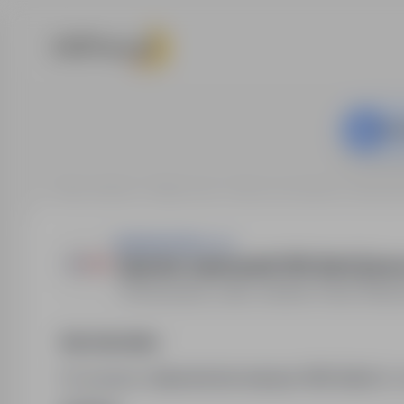
Ta o
Strona główna
Oferty pracy
Praca na produkcji
Krasnyst
Asistwork Sp z o.o.
Operator wykrawarki CNC (k/m) | prac
Krasnystaw, Lublin, Świdnik, Piaski, Nied
Opis stanowiska
Poszukujemy
Operatorów maszyn CNC (k/m)
do s