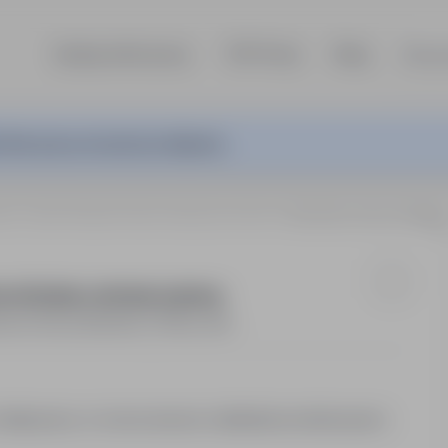
Szukaj ofert pracy
TOP Firmy
Blog
Dla p
ferta pracy nie jest już aktywna.
aw, Lublin, Świdnik, Piaski, Niedrzwica Duża
Operator wykrawarki CNC (k/m) | praca od zaraz, umowa o pracę
a od zaraz, umowa o pracę
rzwica Duża
,
lubelskie
Pełny etat
tałej pracy w nowoczesnym zakładzie produkcyjnym.