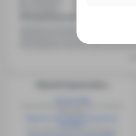
Min. wykształcenie
Bez wykształcenia
Branża / kategoria
Praca Praca na produkcji
Informacja prawna pracodawcy
Administratorem dobrowolnie podanych przez Panią/Pana 
Żmigrodzka 244, 51-131 Wrocław. Dane osobowe będą pr
administrowania procesami rekrutacyjnymi, a w szczególn
ich przedstawianiem, archiwizacją i wykorzystywaniem 
zawierających dane osobowe. Dane mogą być udostępn
Ro
prawa oraz, po wyrażeniu zgody, potencjalnym pracodaw
Pani/Panu prawo dostępu do treści swoich danych oraz ic
Więcej ofert tego pracodawcy
Szwacz/ka (K/M)
Katowice, Mikołów, Mysłowice, Sosnowiec, Tychy, Bieruń,
Imielin, Lędziny
Magazynier (dział artykułów gospodarstwa
domowego )
Gniezno, Kórnik, Poznań, Śrem, Środa Wielkopolska