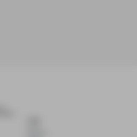
ch i
dydatom.
O NAS
O nas
Partnerzy