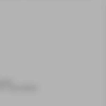
sowane)
2-6) – wolne weekendy