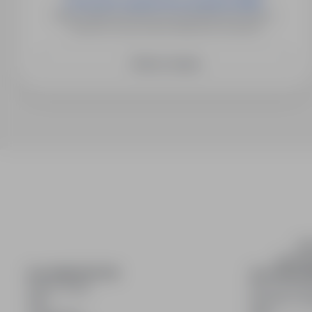
Pracownik zaopatrzenia produkcji (K/M) ​
Będzin, Dąbrowa Górnicza, Łazy, Sławków, Sosnowiec,
Zawiercie, Psary, Sarnów, Wojkowice Kościelne
Zobacz więcej
inf
wyszuki
DLA KANDYDATÓW
DLA PRACO
Pokaż oferty
Dla pracod
FAQ
Korzyści z pu