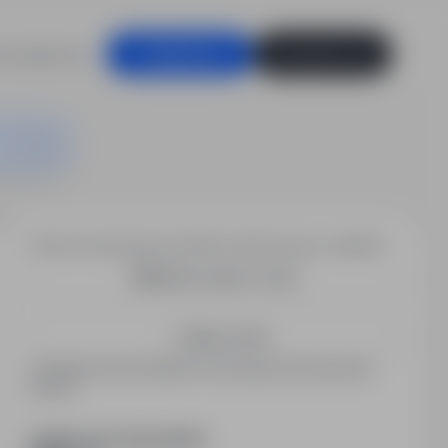
racodawców
Zaloguj się
Zarejestruj się
Chcesz otrzymywać podobne oferty pracy e-mailem?
Utwórz alert e-mail
Zapisz mnie
Zarejestrowani kandydaci otrzymują informacje jako
pierwsi.
PODZIEL SIĘ ZE ZNAJOMYMI