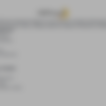
oPraca.pl zapewnia dostęp do nowoczesnych narzędzi rekrutacyjny
wania pracy online, oferując skuteczne wsparcie rekruterom i kan
DAWCÓW
awców
blikacji
ię
acodawców
E PRAWNE
watności
kies
plików cookie