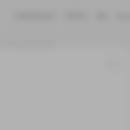
Szukaj ofert pracy
TOP Firmy
Blog
Dla p
deń
Operator koparki Austria