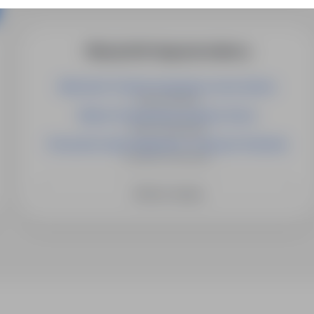
Więcej ofert tego pracodawcy
Mechanik Technik utrzymania ruchu Austria
Austria, Wiedeń
Malarz Przemysłowy piaskarz Dania
Dania, Kopenhaga
Pracownik robót drogowych i ziemnych Holandia
Holandia, Amsterdam
Zobacz więcej