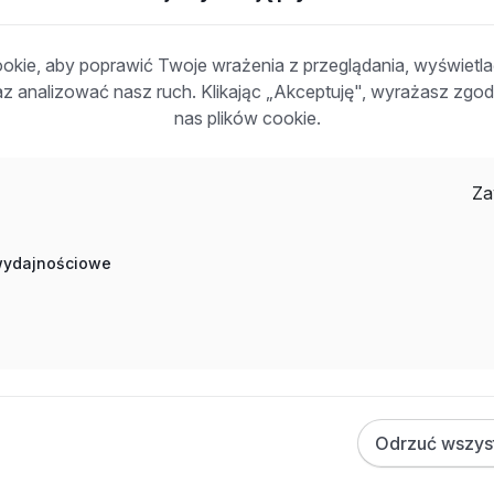
kie, aby poprawić Twoje wrażenia z przeglądania, wyświetl
raz analizować nasz ruch. Klikając „Akceptuję", wyrażasz zg
nas plików cookie.
Za
 wydajnościowe
entu Europejskiego i Rady (UE) 2016/679 z dnia 27 kwietnia
u z przetwarzaniem danych osobowych i w sprawie
yrektywy 95/46/WE (zwane dalej: RODO), wyrażam zgodę na
ecruitment dla potrzeb niezbędnych do realizacji procesu
zwiń
Odrzuć wszys