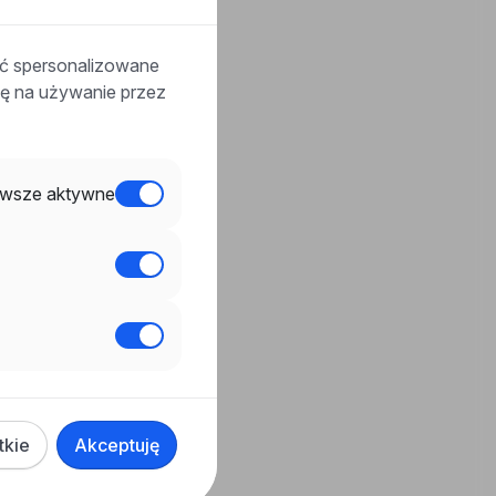
ać spersonalizowane
odę na używanie przez
wsze aktywne
tkie
Akceptuję