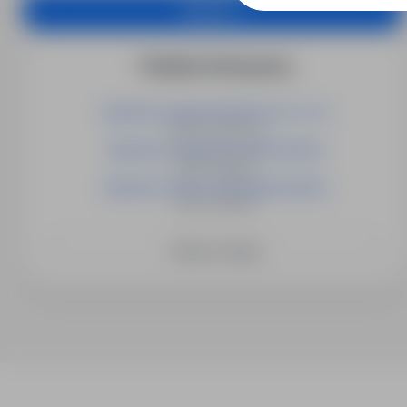
Aplikuj
Podobne oferty pracy
Operator koparki (Austria) (m / k / n)
Austria, Innsbruck
Operator Programista CNC Austria
Austria, Wiedeń
Operator wózka widłowego Austria
Austria, Wiedeń
Zobacz więcej