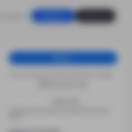
racodawców
Zaloguj się
Zarejestruj się
Aplikuj
Chcesz otrzymywać podobne oferty pracy e-mailem?
Utwórz alert e-mail
Zapisz mnie
Zarejestrowani kandydaci otrzymują informacje jako
pierwsi.