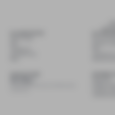
inf
wyszuki
DLA KANDYDATÓW
DLA PRACO
Pokaż oferty
Dla pracod
FAQ
Korzyści z pu
Zaloguj się
FAQ
Zarejestruj się
Zarejestruj s
Blog
Blog dla pr
DOŁĄCZ DO NAS
INFORMACJ
Regulamin
Polityka pry
© 2008–
2026
infoPraca.pl. Wszelkie prawa
Polityka coo
zastrzeżone.
Ustawienia 