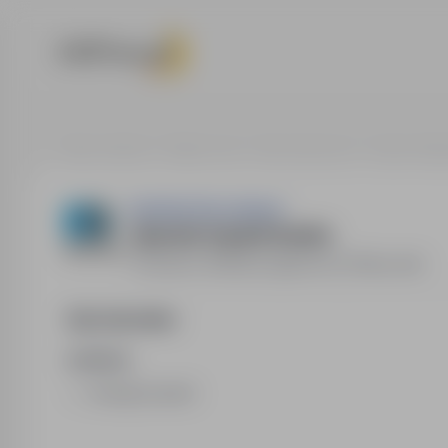
Strona główna
Oferty pracy
Praca fizyczna
Austria, Wie
EastGate Recruitment
Operator koparki Austria
Austria, Wiedeń
,
zagranica
Pełny etat
Opis stanowiska
zadania:
obsługa koparki