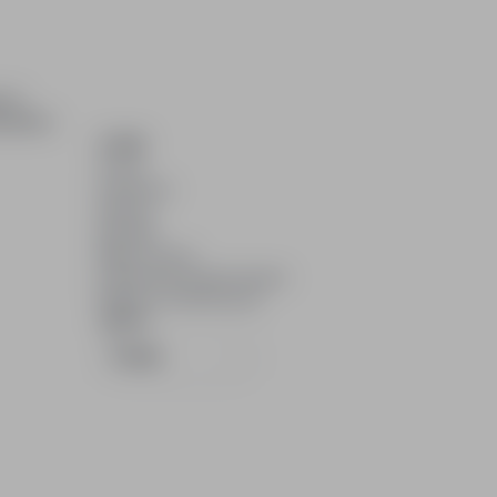
ch i
dydatom.
O NAS
O nas
Partnerzy
Kariera
Kontakt
Mapa strony
Informacje korporacyjne
RODO w infoPraca.pl
JĘZYK
Polski