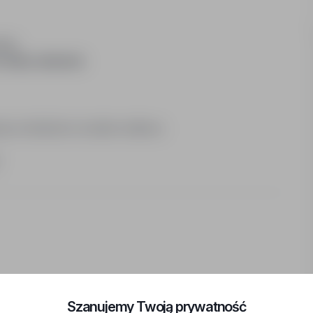
alne
 diety dziennie
ji po niemiecku na adres mailowy
"
Szanujemy Twoją prywatność