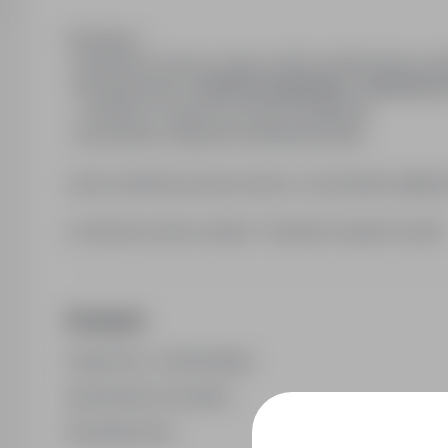
Oferujemy:
· austriacka umowa o pracę i pełne świadczenia socj
· Wynagrodzenie:
14,29 Euro/godzinę + 26,40 Euro
- możliwość wypracowywania nadgodzin
- pracodawca zapewnia zakwaterowanie
osoby zainteresowane prosimy o przesyłanie aplikac
w temacie prosimy wpisać "Operator koparki Austria
Wymagania
znajomość j. niemieckiego
uprawnienia na koparki
doświadczenie