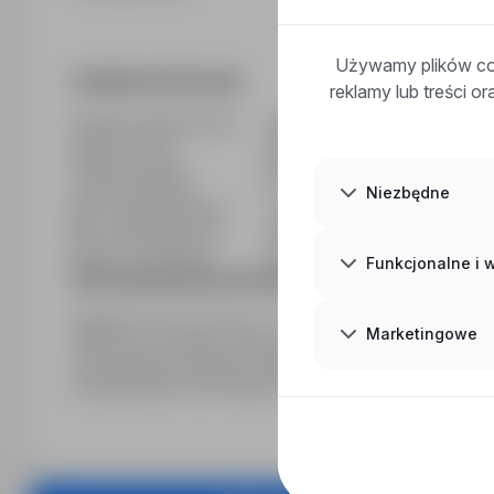
Używamy plików coo
Dodatkowe informacje
reklamy lub treści o
Ostatnia aktualizacja
07/08/2026
Wymiar etatu
Pełny etat
Rodzaj umowy
Na czas nieokreślony
Liczba wakatów
8
Niezbędne
Min. doświadczenie
1 rok
Min. wykształcenie
Zasadnicze zawodowe
Branża / kategoria
Praca Praca fizyczna
Funkcjonalne i
Informacja prawna pracodawcy
Zgodnie z art. 6 ust. 1 lit. a) - c) Rozporządzenia Parlam
Marketingowe
2016 roku w sprawie ochrony osób fizycznych w związk
swobodnego przepływu takich danych oraz uchylenia d
przetwarzanie moich danych osobowych przez EastGate R
rekrutacji oraz na potrzeby przyszłych rekrutacji
Ro