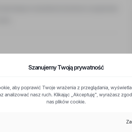
potwierdzających wykształcenie kierunkowe i przygotowanie
adres:
Szanujemy Twoją prywatność
kie, aby poprawić Twoje wrażenia z przeglądania, wyświetl
lenia
raz analizować nasz ruch. Klikając „Akceptuję", wyrażasz zg
nas plików cookie.
godę na przetwarzanie moich danych osobowych zawartych w
 procesu rekrutacji zgodnie z ustawą z dnia 29 sierpnia 1997
Za
016 r., poz. 922.)."