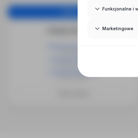
Funkcjonalne i
Aplikuj
Marketingowe
Podobne oferty pracy
Nauczyciel matematyki
05-152 Kaliszki
nauczyciel matematyki
05-152 Kazuń Nowy
nauczyciel matematyki
05-092 Łomianki
Zobacz więcej