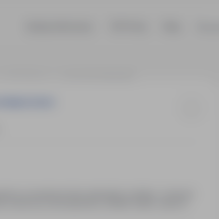
Szukaj ofert pracy
TOP Firmy
Blog
Dla p
05-152 Małocice
nauczyciel matematyki
 W MAŁOCICACH
ków: prowadzenie lekcji matematyki, kontakty z rodzicami
y: pensja wg. zaszeregowania, dodatek wiejski, wsparcie