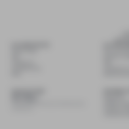
inf
wyszuki
DLA KANDYDATÓW
DLA PRACO
Pokaż oferty
Dla pracod
FAQ
Korzyści z pu
Zaloguj się
FAQ
Zarejestruj się
Zarejestruj s
Blog
Blog dla pr
DOŁĄCZ DO NAS
INFORMACJ
Regulamin
Polityka pry
© 2008–
2026
infoPraca.pl. Wszelkie prawa
Polityka coo
zastrzeżone.
Ustawienia 