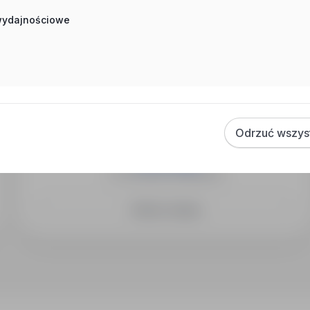
 wydajnościowe
Więcej ofert tego pracodawcy
Psycholog
66-200 Świebodzin
Odrzuć wszys
Pedagog specjalny
66-200 Świebodzin
Tyflopedagog
31-152 Kraków-Śródmieście
Zobacz więcej