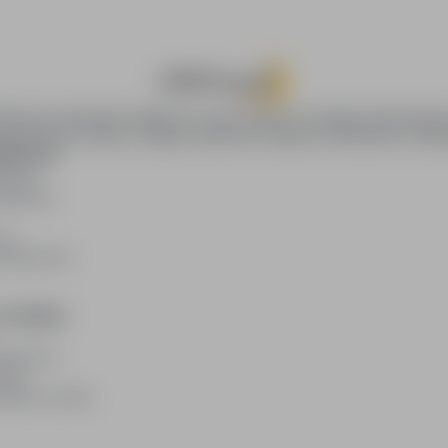
oPraca.pl zapewnia dostęp do nowoczesnych narzędzi rekrutacyjny
wania pracy online, oferując skuteczne wsparcie rekruterom i kan
DAWCÓW
awców
blikacji
ię
acodawców
E PRAWNE
watności
kies
plików cookie