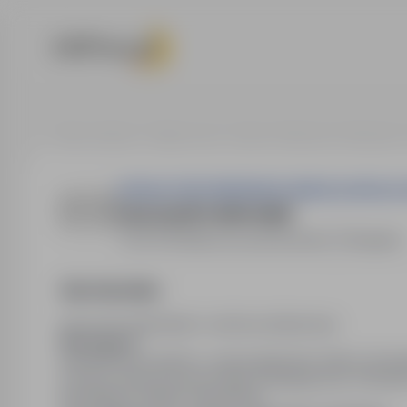
Strona główna
Oferty pracy
Nauka / Edukacja / Szkolenia
SZKOŁA PODSTAWOWA IM. MACIEJA RATAJA
nauczyciel matematyki
05-152 Małocice
,
mazowieckie
Obojętne
Opis stanowiska
nauczyciel matematyki w szkole podstawowej
Wymagania:
wykształcenie zgodne z rozporządzeniem Zakres obowiąz
uczniów, udział w pracach Rady Pedagogicznej, Oferujem
specjalistów, stabilne zatrudnienie.