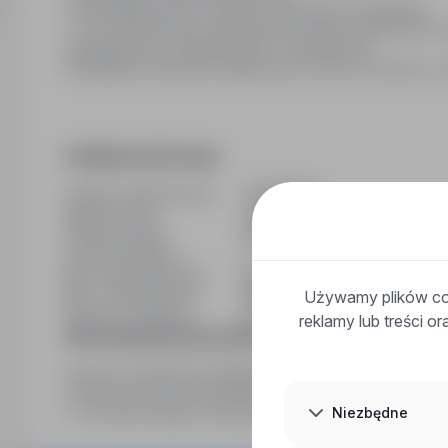
Twoja aplikacja musi zawierać (dokumenty niezbędne):
cv i list motywacyjny, poświadczone kopie dokumentów 
pedagogiczne, zaświadczenie o niekaralności
Wymagane dokumenty aplikacyjne prosimy przesyłać na 
Dodatkowe informacje
Ostatnia aktualizacja
17/07/2026
Wymiar etatu
Obojętne
Rodzaj umowy
Na czas nieokreślony
Liczba wakatów
1
Min. doświadczenie
Bez doświadczenia
Min. wykształcenie
Wyższe licencjackie
Używamy plików coo
Branża / kategoria
Praca Nauka / Edukacja / Szko
reklamy lub treści o
Informacja prawna pracodawcy
Prosimy o dopisanie następującej klauzuli: "Wyrażam z
mojej ofercie pracy dla potrzeb niezbędnych do realizacji
Niezbędne
r. o ochronie danych osobowych (tekst jednolity: Dz. U. z 2