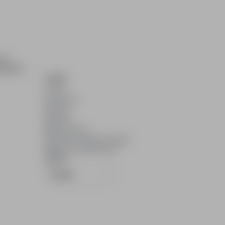
ch i
dydatom.
O NAS
O nas
Partnerzy
Kariera
Kontakt
Mapa strony
Informacje korporacyjne
RODO w infoPraca.pl
JĘZYK
Polski