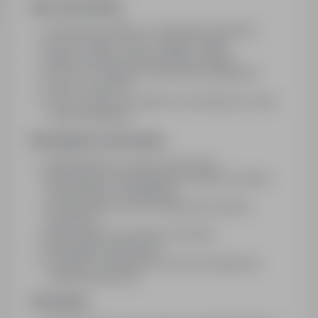
Opis stanowiska
Izolowanie kanałów, rur wewnątrz budynków
Praca z wełną w rolce z klejem i taśmą
Montaż izolacji metodą Armaflex, Blacha
Praca na 1-zmianę (z możliwością nadgodzin)
Praca w rotacji 4/1
Praca od zaraz w Holandii, w późniejszym czasie
na terenie Niemiec
Wymagania stanowiska
Wykształcenie w branży budowanej
Mile widziana komunikatywna znajomość języka
niemieckiego / angielskiego
Doświadczenie na w/w stanowisku (wymóg
konieczny)
Mile widziane uprawnienia VCA/SCC
Wymagane prawo jazdy
Przyjazd na podpisanie umowy do Krapkowic
(wymóg konieczny)
Oferujemy