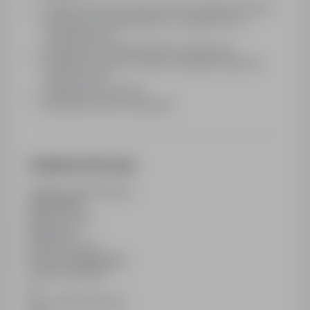
Polską umowę o pracę (nie przez Agencje Pracy)
Atrakcyjne wynagrodzenie w zależności od
doświadczenia
Zapewnione zakwaterowanie (darmowe)
Bezpłatny dojazd z miejsca zakwaterowania do
miejsca pracy
Zapewniony transport
Możliwość pracy w grupach
Dodatkowe informacje
Ostatnia aktualizacja
28/05/2026
Wymiar etatu
Pełny etat
Rodzaj umowy
Na czas nieokreślony
Liczba wakatów
2
Min. doświadczenie