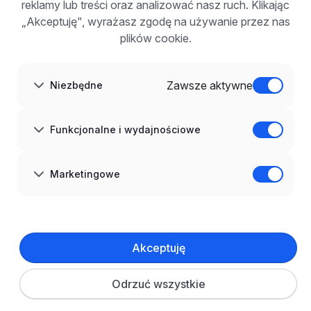
Korzyści z publikacji
reklamy lub treści oraz analizować nasz ruch. Klikając
FAQ
„Akceptuję", wyrażasz zgodę na używanie przez nas
Zarejestruj się
plików cookie.
Blog dla pracodawców
O NAS
O nas
Zawsze aktywne
Niezbędne
Partnerzy
Kariera
Kontakt
Mapa strony
Funkcjonalne i wydajnościowe
Informacje korporacyjne
RODO w infoPraca.pl
JĘZYK
Marketingowe
Polski
DOŁĄCZ DO NAS
© 2008–
2026
infoPraca.pl. Wszelkie prawa zastrzeżone.
Akceptuję
INFORMACJE PRAWNE
Regulamin
Polityka prywatności
Polityka cookies
Odrzuć wszystkie
Ustawienia plików cookie