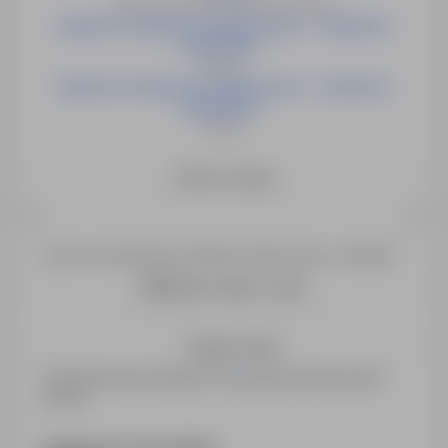
Drezno, Hannover, Strullerdorf, Niemcy
Operator instalacji energetycznych - możliwość
przyuczeni...
Niemcy
Operator instalacji energetycznych - możliwość
przyuczeni...
Niemcy
Zobacz więcej
Chcesz otrzymywać podobne oferty pracy e-mailem?
Utwórz alert e-mail
Zapisz mnie
Zarejestrowani kandydaci otrzymują informacje jako
pierwsi.