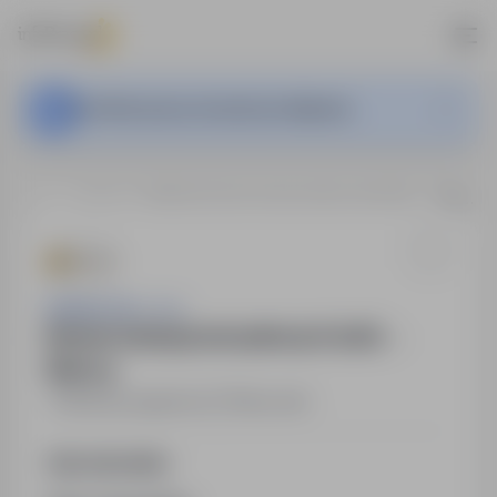
Ta oferta pracy nie jest już aktywna.
…
Niemcy
Monter Izolacji przemysłowych (m/k) → Niemcy
Sedulus Sp. z o.o.
Monter Izolacji przemysłowych (m/k) →
Niemcy
Niemcy
,
zagranica
Pełny etat
Opis stanowiska