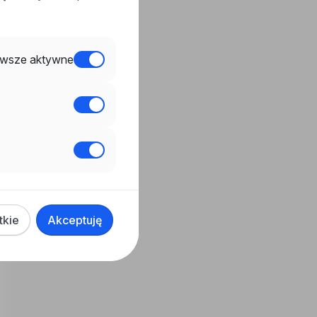
wsze aktywne
tkie
Akceptuję