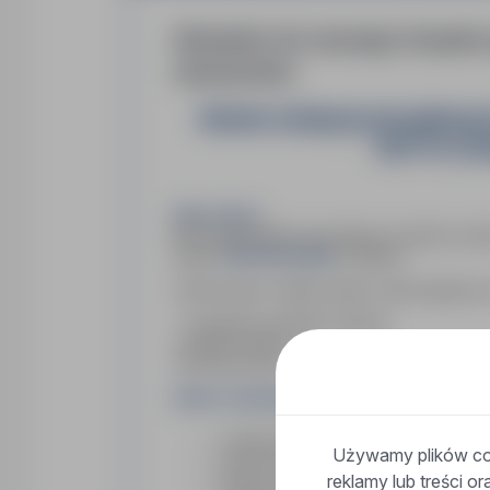
Aktualnie do naszego Zespoł
stanowisko:
Monter izolacji przemysłowyc
NETTO | She
Opis oferty:
Dla naszego klienta poszukujemy monterów izola
Shell Moerdijk
rafinerii
w Holandii.
Szybki wyjazd, stabilny projekt i pełna logistyka 
📍 Lokalizacja: Moerdijk, Holandia
🚀 Start: od zaraz
🔁 System pracy: rotacje 4/1 lub do ustalenia
Zakres obowiązków:
montaż izolacji przemysłowych (ciepło
Używamy plików coo
praca przy rurociągach i instalacjach
reklamy lub treści o
praca z materiałami: armaflex, wełna,