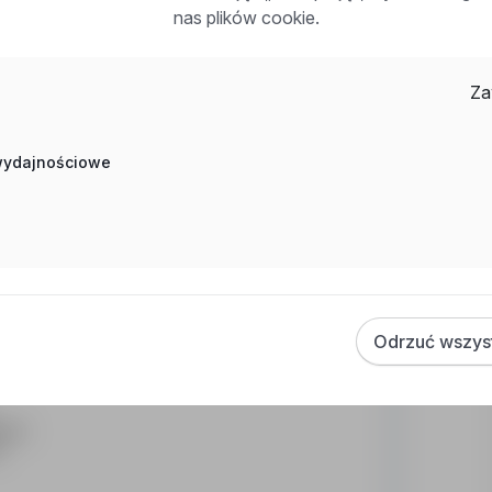
łowych
nas plików cookie.
Za
rzemysłowych –
warunek konieczny
SN – wymagane
 granicą
 wydajnościowe
rtowy
to miesięcznie (168h)
(Shell)
y
Odrzuć wszys
dawcy
e