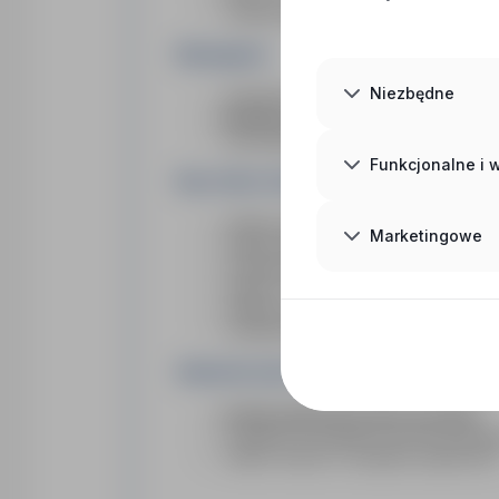
realizacja prac na obiektach przemys
Wymagania:
Niezbędne
doświadczenie jako monter izolacji p
aktualny certyfikat VCA + numer B
samodzielność i gotowość do pracy za
Funkcjonalne i
Nasz klient oferuje:
polską umowę o pracę + aneks ekspo
Marketingowe
stawkę:
16–18 € netto / godzina
wynagrodzenie ok.
2700 – 3000 € net
system rotacyjny 4/1 lub elastyczny
stabilny projekt w renomowanej firmie 
możliwość długoterminowej współprac
Zakwaterowanie i transport:
nocleg zapewniony (bez kosztów)
transport na projekt po stronie praco
odzież robocza i narzędzia zapewnion