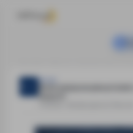
Prac
kont
Strona główna
Oferty pracy
Budownictwo / Praca na bud
Sternjob
Monter izolacji przemysłowych (m/k/n)
Rotacje 4/1
Holandia - Moerdijk
,
zagranica
Pełny eta