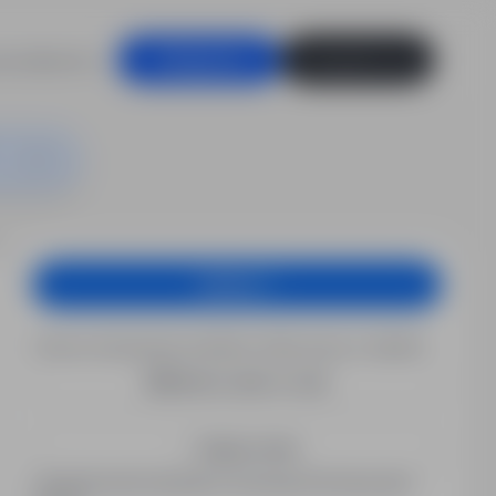
racodawców
Zaloguj się
Zarejestruj się
O | Shell | Rotacje 4/1
Aplikuj
Chcesz otrzymywać podobne oferty pracy e-mailem?
Utwórz alert e-mail
Zapisz mnie
Zarejestrowani kandydaci otrzymują informacje jako