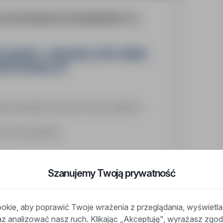
u poszukujemy kandydatów na
h (m/k/n) – Holandia | 2700–3000€
ll | Rotacje 4/1
cji przemysłowych do pracy na dużym projekcie w
po stronie pracodawcy.
Szanujemy Twoją prywatność
- i zimnochronnych)
kie, aby poprawić Twoje wrażenia z przeglądania, wyświetl
 przemysłowych
raz analizować nasz ruch. Klikając „Akceptuję", wyrażasz zg
 blacha