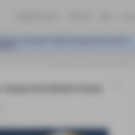
Szukaj ofert pracy
TOP Firmy
Blog
Dla p
odawca nie wymaga CV. Aplikuj, wysyłając tylko swoje dane
aktowe.
owie
Holandia - Moerdijk
Monter izolacji przemysłowych (m/k/n) – Holandia | 2700–3000€ NETT
 – Holandia | 2700–3000€ NETTO | Shell |
t