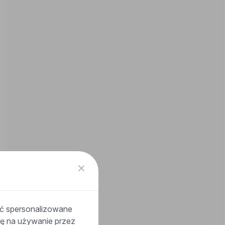
ać spersonalizowane
odę na używanie przez