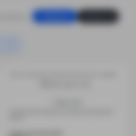
racodawców
Zaloguj się
Zarejestruj się
Chcesz otrzymywać podobne oferty pracy e-mailem?
Utwórz alert e-mail
Zapisz mnie
Zarejestrowani kandydaci otrzymują informacje jako
pierwsi.
PODZIEL SIĘ ZE ZNAJOMYMI