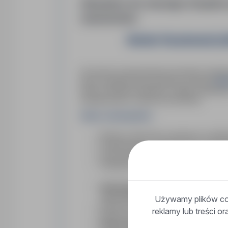
Aktualnie do naszego Zespoł
stanowisko:
Monter Rusztowań (m/k
Na zlecenie naszego klienta poszukujemy doświ
Nie
dużych projektach przemysłowych na terenie
Praca w systemie rotacyjnym, stabilne zatrudnien
doświadczeniem w branży przemysłowej.
Zakres obowiązków:
Montaż i demontaż rusztowań na obiekta
Przygotowanie i zabezpieczanie eleme
Praca zgodna z dokumentacją technicz
Współpraca z zespołem monterów i bry
Uprawnienia montera rusztowań
(pol
Holandii/Belgii)
Używamy plików coo
Minimum
1 rok doświadczenia
w zawo
reklamy lub treści o
Sprawność fizyczna i brak lęku wysokoś
Prawo jazdy kat. B
– mile widziane