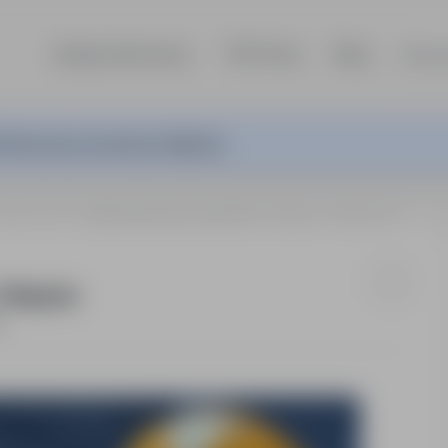
Szukaj ofert pracy
TOP Firmy
Blog
Dla p
ferta pracy nie jest już aktywna.
ielkopolski
Monter Rusztowań (m/k/n) – Niemcy - Delegacje
Delegacje
t