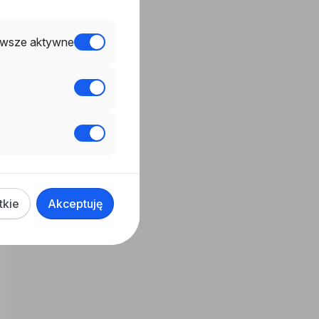
wsze aktywne
tkie
Akceptuję