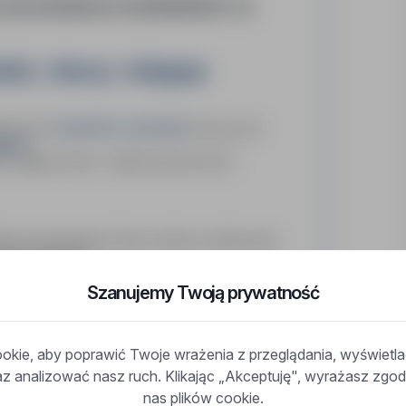
u poszukujemy kandydatów na
/n) – Niemcy - Delegacje
monterów rusztowań
adczonych
do pracy przy
miec
.
ie i legalna umowa – idealna opcja dla osób z
ch przemysłowych (hale, rafinerie, elektrownie)
ntów rusztowań
ną i zasadami BHP
Szanujemy Twoją prywatność
gadzistą
skie – do Niemiec lub
Basic Scaffolder
– do
kie, aby poprawić Twoje wrażenia z przeglądania, wyświetl
dzie
raz analizować nasz ruch. Klikając „Akceptuję", wyrażasz zg
ci
nas plików cookie.