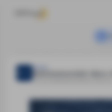
Ta o
Strona główna
Oferty pracy
Praca na produkcji
Gorzów W
Sternjob
Monter Rusztowań (m/k/n) – Niemcy - 
Gorzów Wielkopolski
,
lubuskie
Pełny eta