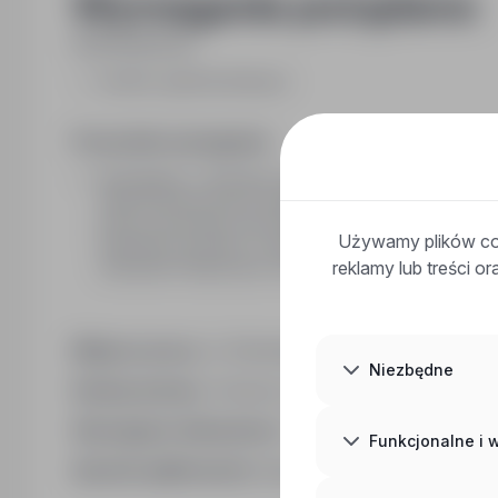
Wymagania pożądane:
Wykształcenie:
średnie ogólnokształcące
Pozostałe wymagania:
Wymagania: 1. Wysokie umiejętności analityczne: zdol
danych technicznych (wymagana skrupulatność i brak 
pracy pod presją czasu (terminy przetargowe);3. Dob
Używamy plików coo
Gotowość do pracy o charakterze hybrydowym (biuro
reklamy lub treści o
Zamówień Publicznych oraz systemu Subiekt GT.
Miejsce pracy:
ul. Głowackiego 7/7, 25-900 Kielce, 
Niezbędne
Rodzaj umowy:
Umowa o pracę na okres próbny
Wymagane dokumenty:
CV
Funkcjonalne i
Sposób aplikowania:
bezpośrednio do pracodawc