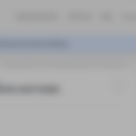
Szukaj ofert pracy
TOP Firmy
Blog
Dla p
ferta pracy nie jest już aktywna.
e
MŁODSZY SPECJALISTA DS PRZETARGÓW I LOGISTYKI (K/M)
ÓW I LOGISTYKI (K/M)