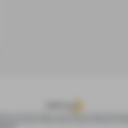
oPraca.pl zapewnia dostęp do nowoczesnych narzędzi rekrutacyjny
wania pracy online, oferując skuteczne wsparcie rekruterom i kan
DAWCÓW