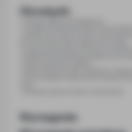
Obowiązki:
1. Obsługa postępowań przetargowych:
- szczegółowa analiza Specyfikacji Istotnych War
- zaawansowany research rynkowy: wyszukiwanie 
przy zachowaniu kryterium najniższej ceny zakupu;
- przygotowywanie zapytań ofertowych do dostawc
- kompletowanie dokumentacji przetargowej oraz nad
2. Wsparcie operacyjne i logistyka:
- bieżąca obsługa zamówień (współpraca z magazy
- fizyczne przyjęcia i wydania towaru (wsparcie p
ruchu);
- weryfikacja zgodności dostaw z zamówieniami;
Wymagania: