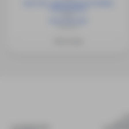
NAUCZYCIEL / NAUCZYCIELKA WYCHOWANIA
PRZEDSZKOLNEGO
Słubice
NAUCZYCIEL (K/M)
Świebodzin
Zobacz więcej
inf
wyszuki
DLA KANDYDATÓW
DLA PRACO