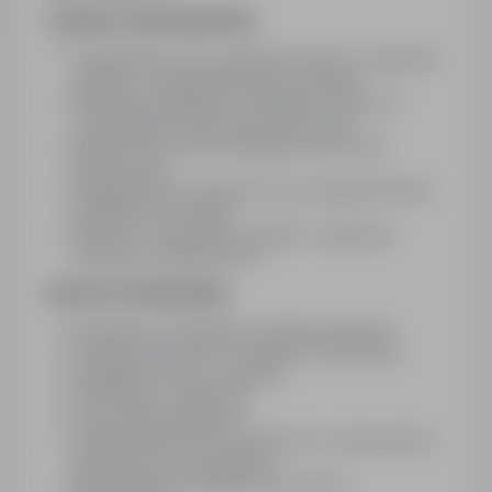
ZAKRES OBOWIĄZKÓW:
Przyjmowanie oraz wydawanie towaru z magazynu
zgodnie z obowiązującymi procedurami
Realizacja załadunku i rozładunku towarów, w
szczególności rolek tkanin obiciowych
Kontrola dostaw pod względem ilościowym i
jakościowym
Kompletowanie zamówień oraz przygotowywanie
produktów do wysyłki
Dbałość o utrzymanie porządku i organizacji
przestrzeni magazynowej
NASZE WYMAGANIA:
Podstawowa umiejętność obsługi komputera
Gotowość do pracy w systemie 3 zmianowym
Umiejętność pracy w zespole
Pracowitość i rzetelność
Prawo jazdy kategorii B
Zaangażowanie oraz sumienność w wykonywaniu
powierzonych obowiązków
Mile widziane doświadczenie w pracy