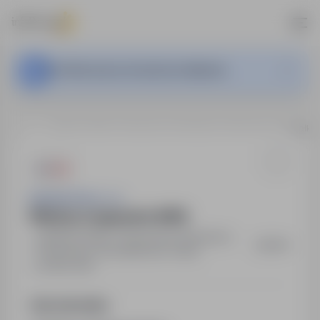
Ta oferta pracy nie jest już aktywna.
…
Bielsko-Biała, Czechowice-Dziedzice, Pszczyna, Goczałko
Asistwork Sp z o.o.
Młodszy magazynier (K/M)
Bielsko-Biała, Czechowice-Dziedzice,
,
śląskie
Pszczyna, Goczałkowice-Zdrój
Pełny etat
Opis stanowiska