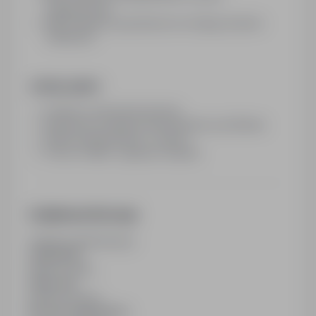
magazynowej
Mile widziane uprawnienia do obsługi wózków
widłowych
OFERUJEMY:
Umowa o pracę tymczasową
Możliwość przejścia bezpośrednio pod Klienta
Stała wynagrodzenia + premia
Praca w miłym i zgranym zespole
Dodatkowe informacje
Ostatnia aktualizacja
31/05/2026
Wymiar etatu
Pełny etat
Rodzaj umowy
Na czas nieokreślony