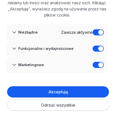
Korzyści z publikacji
reklamy lub treści oraz analizować nasz ruch. Klikając
FAQ
„Akceptuję", wyrażasz zgodę na używanie przez nas
Zarejestruj się
plików cookie.
Blog dla pracodawców
O NAS
O nas
Zawsze aktywne
Niezbędne
Partnerzy
Kariera
Kontakt
Mapa strony
Funkcjonalne i wydajnościowe
Informacje korporacyjne
RODO w infoPraca.pl
JĘZYK
Marketingowe
Polski
DOŁĄCZ DO NAS
© 2008–
2026
infoPraca.pl. Wszelkie prawa zastrzeżone.
Akceptuję
INFORMACJE PRAWNE
Regulamin
Polityka prywatności
Polityka cookies
Odrzuć wszystkie
Ustawienia plików cookie