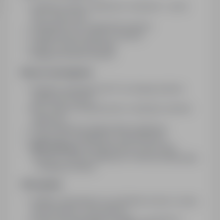
Obsługa wózków widłowych czołowych - przez
95% czasu pracy
Załadunek oraz rozładunek towarów
Zaopatrzenie produkcji w materiał
Odbiór wyrobu gotowego
Magazynowanie towarów
Nasze wymagania:
Aktualne uprawnienia UDT do obsługi wózków
widłowych (II WJO)
Min. 2-letnie doświadczenie w obsłudze wózków
widłowych
Chęć nawiązania długotrwałej współpracy
Sumienność, dokładność, samodzielność
Mile widziane:
doświadczenie w pracy jako
operator wózków widłowych w firmie produkcyjnej
– obsługa produkcji
Oferujemy:
Stabilne zatrudnienie na podstawie umowy o pracę
bezpośrednio z Pracodawcą