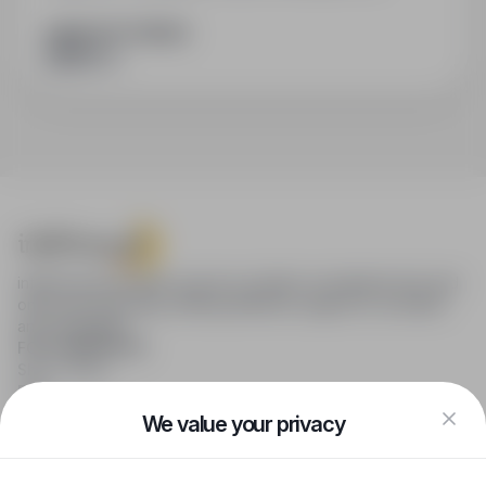
SHARE WITH FRIENDS
infoPraca.pl provides access to modern recruitment tools and
online job searching, offering effective support to recruiters
and candidates.
FOR CANDIDATES
Show offers
FAQ
Log in
We value your privacy
Register
Blog
FOR EMPLOYERS