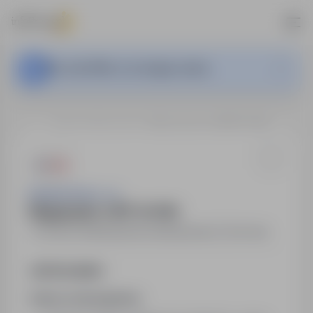
This Job Offer is no longer active.
…
Ostrów Wielkopolski
Magazynier z UDT ( K / M )
Asistwork Sp z o.o.
Magazynier z UDT ( K / M )
Ostrów Wielkopolski
,
wielkopolskie
Full time
Job Description
Zakres obowiązków: