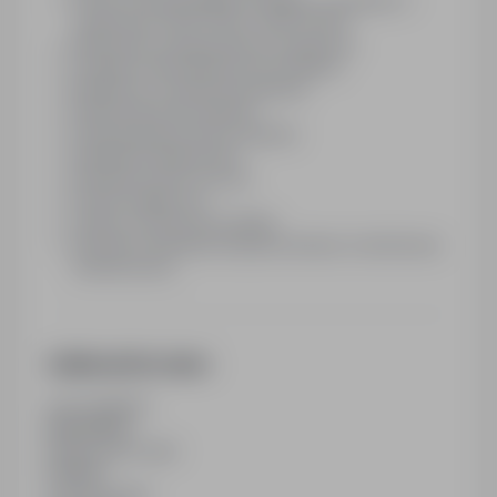
Pracę od poniedziałku do piątku w systemie 2-
zmianowym (6:00-14:00, 14:00-22:00)
Atrakcyjne wynagrodzenie miesięczne​
Program rekomendacji pracowników
Możliwość uzyskania uprawnień
Parking dla pracowników
Partycypację kosztów dojazdu
Spotkania integracyjne
Ubezpieczenie na życie
Paczki świąteczne
Zniżka na firmowe produkty
Wysokie standardy bezpieczeństwa i komfortowe
warunki pracy
Additional Information
Last updated
18/04/2026
Employment type
Full time
Contract type