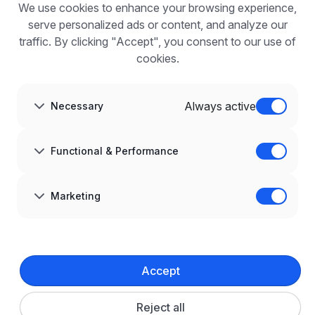
We use cookies to enhance your browsing experience,
For employers
Benefits of publication
serve personalized ads or content, and analyze our
FAQ
traffic. By clicking "Accept", you consent to our use of
Register
cookies.
Blog for Employers
ABOUT US
About us
Always active
Necessary
Partners
Career
Contact
Sitemap
Functional & Performance
Corporate information
GDPR at infoPraca.pl
LANGUAGE
Marketing
English
JOIN US
© 2008–
2026
infoPraca.pl. All rights reserved.
Accept
LEGAL INFORMATION
Terms and conditions
Privacy policy
Cookie policy
Reject all
Cookie settings