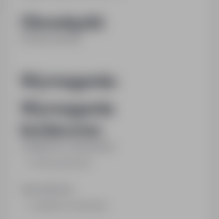
Obowiązki:
Przewóz paczek.
Wymagania:
Wymagania
konieczne:
Umiejętności i uprawnienia:
Prawo jazdy kat. B
Wykształcenie:
zasadnicze zawodowe