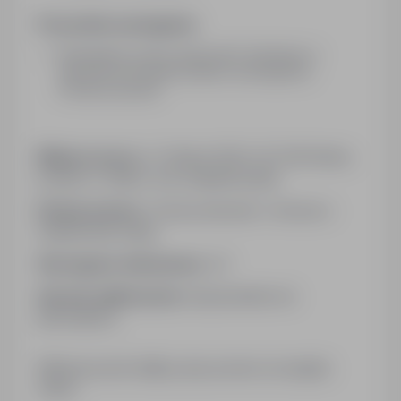
Pozostałe wymagania:
Wymagania; prawo jazdy kat B. Szkolenie w
zakresie pracodawcy.Zakres obowiązków;
Przewóz paczek.
Miejsce pracy:
ul. Orkana 18/24, 25-548 Kielce,
powiat: m. Kielce, woj: świętokrzyskie
Rodzaj umowy:
Umowa zlecenie / Umowa o
świadczenie usług
Wymagane dokumenty:
CV
Sposób aplikowania:
bezpośrednio do
pracodawcy
Kliknij przycisk Aplikuj, aby poznać szczegóły
oferty