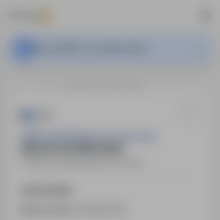
This Job Offer is no longer active.
…
Kielce
KIEROWCA/KURIER (K/M)
POMOC DROGOWA Dariusz Staszewski
KIEROWCA/KURIER (K/M)
Kielce
,
świętokrzyskie
Full time
Job Description
Numer oferty:
StPr/26/1138