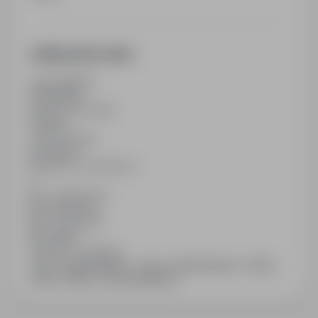
Additional Information
Last updated
13/05/2026
Employment type
Full time
Contract type
Permanent
Number of vacancies
1
Min. experience
No experience
Min. education
No studies
Industry / category
Jobs in Administration, Jobs in Administration / Office,
Jobs in Office / Documentations