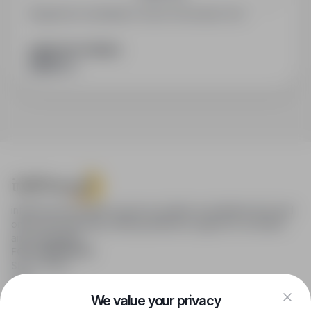
Registered candidates receive information first.
SHARE WITH FRIENDS
infoPraca.pl provides access to modern recruitment tools and
online job searching, offering effective support to recruiters
and candidates.
FOR CANDIDATES
Show offers
FAQ
Log in
We value your privacy
Register