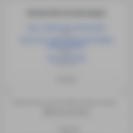
More job offers from this employer
LIDER / LIDERKA GRUPY MONTAŻOWEJ
Opole
NAUCZYCIEL / NAUCZYCIELKA WYCHOWANIA
PRZEDSZKOLNEGO
Słubice
NAUCZYCIEL (K/M)
Świebodzin
See More
Would you like to receive similar job offers via email?
Create email alert
Save me