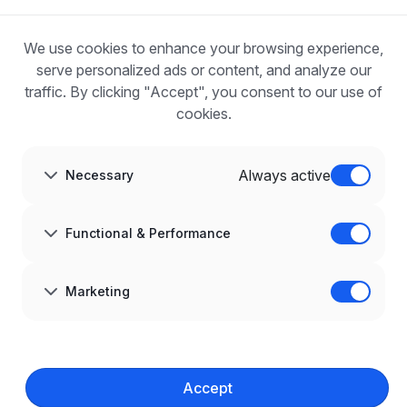
Blog
FOR EMPLOYERS
We use cookies to enhance your browsing experience,
For employers
Benefits of publication
serve personalized ads or content, and analyze our
FAQ
traffic. By clicking "Accept", you consent to our use of
Register
cookies.
Blog for Employers
ABOUT US
About us
Always active
Necessary
Partners
Career
Contact
Sitemap
Functional & Performance
Corporate information
GDPR at infoPraca.pl
LANGUAGE
Marketing
English
JOIN US
© 2008–
2026
infoPraca.pl. All rights reserved.
Accept
LEGAL INFORMATION