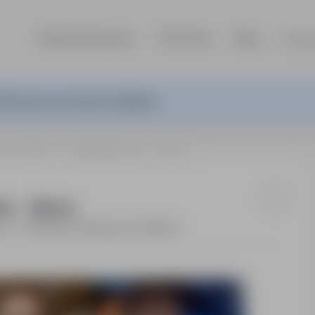
Szukaj ofert pracy
TOP Firmy
Blog
Dla p
ferta pracy nie jest już aktywna.
a C+E (m/k) → od 3100€/m netto → Niemcy
tto → Niemcy
N - 16 000PLN / Miesięcznie (Brutto)