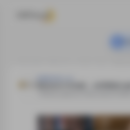
Ta o
Strona główna
Oferty pracy
Logistyka
Niemcy
Kierowc
Sedulus Sp. z o.o.
Kierowca C+E (m/k) → od 3100€/m ne
Niemcy
,
zagranica
Pełny etat
14 000PL