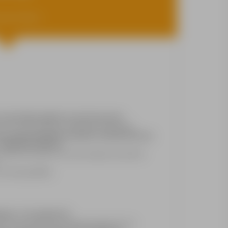
pracy: Niemcy
 materiałów sypkich oraz kontenerów
tras na terenie Europy Środkowej i Zachodniej
cy od poniedziałku do piątku (możliwość pracy
 dodatkowo płatne)
owierzony sprzęt oraz przestrzeganie przepisów
Schierling (84069)
y kat. C+E z kodem 95
nie w prowadzeniu pojazdów powyżej 12 ton