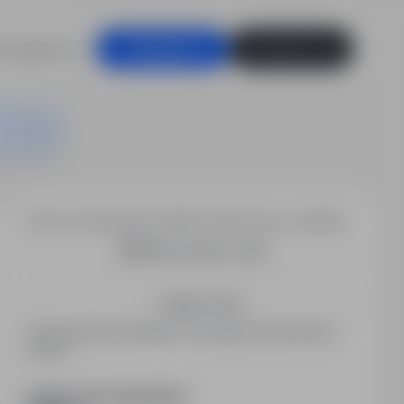
racodawców
Zaloguj się
Zarejestruj się
Chcesz otrzymywać podobne oferty pracy e-mailem?
Utwórz alert e-mail
Zapisz mnie
Zarejestrowani kandydaci otrzymują informacje jako
pierwsi.
PODZIEL SIĘ ZE ZNAJOMYMI