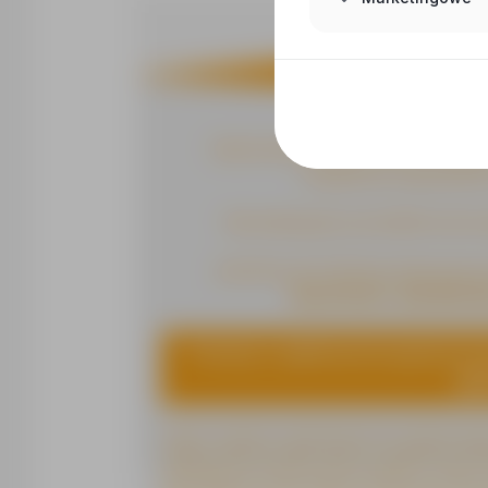
Zapraszamy także innych SPECJAL
znajdziemy odpowiednie
Skontaktujemy się telefonicznie
Jesteśmy do Państwa dyspozycji
664-970-651, 664-905-45
Prosimy o aplikowanie poprzez prz
ogł
Prosimy o dopisanie następującej klauzuli: "Wyrażam zgod
12563) z siedzibą w Opolu, adres: ul. Augustyna Koś
niezbędnych do realizacji procesu rekrutacji do pracy
zainteresowanych pracą za granicą. Zgodnie z ustawą 