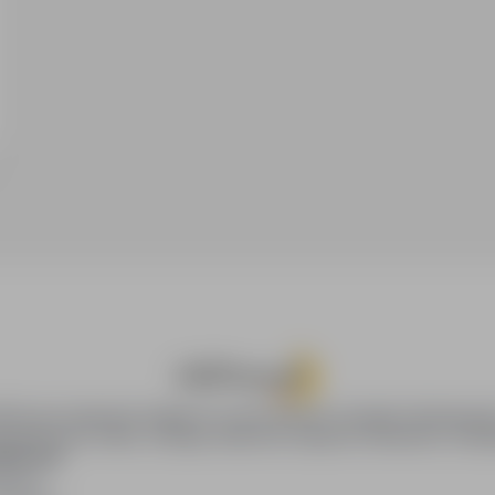
oPraca.pl zapewnia dostęp do nowoczesnych narzędzi rekrutacyjny
wania pracy online, oferując skuteczne wsparcie rekruterom i kan
DAWCÓW
awców