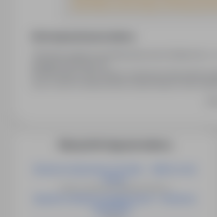
prawo wglądu do swoich danych, ich poprawiania, zarządz
Podanie danych, jak również zgoda na ich przetwarzanie, 
Informacja prawna pracodawcy
"Wyrażam zgodę na przetwarzanie przez Sedulus Sp. z o.o
Augustyna Kośnego 3/4
45-056 Opole, moich danych osobowych dla potrzeb niezb
oraz w celu ich umieszczenia w bazie danych osób zaint
29.08.1997 r. O ochronie danych osobowych, każdy ma p
Ro
zarządzania, zaprzestania przetwarzania oraz zażądania 
przetwarzanie, jest dobrowolne."
Więcej ofert tego pracodawcy
Kierowca stacjonarny C+E (m/k) → Wörth an der
Donau
Drezno, Hannover, Strullerdorf, Niemcy
Operator instalacji energetycznych - możliwość
przyuczeni...