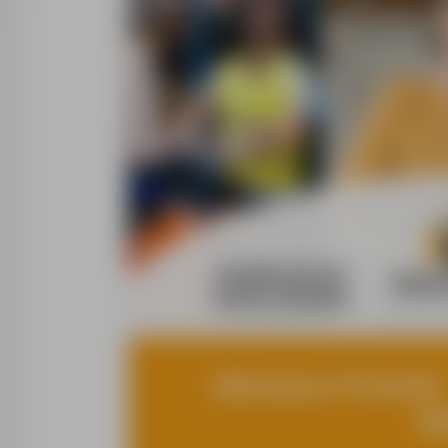
Kierowca C+E (m/k)
Ni