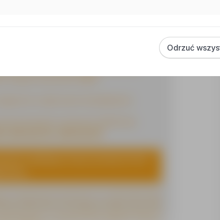
Odrzuć wszys
ISTÓW do kontaktu z nami, a wspólnie
 miejsce pracy dla CIEBIE!
 wyłącznie z wybranymi kandydatami.
 pod poniższymi numerami telefonów:
6, 660-362-547, 608-554-697
ycisk znajdujący się po prawej stronie
oszenia.
ę na przetwarzanie przez Sedulus Sp. z o.o. (KRS 55446 9, KRAZ
nego 3, 45-056 Opole, moich danych osobowych dla potrzeb
 za granicą oraz w celu ich umieszczenia w bazie danych osób
z dnia 29.08.1997 r. O ochronie danych osobowych, każdy ma