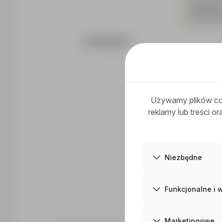
Podstawow
angielskie
Odpowiedzia
OFERUJEMY
Niemiecką
Wynagrodz
Używamy plików coo
reklamy lub treści o
Możliwość 
Darmowe z
jednoosob
Nowoczesną
Stabilne i 
Niezbędne
Funkcjonalne i
Marketingowe