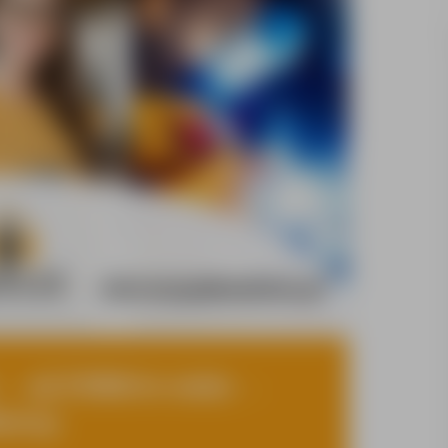
 → od 3100€/m netto →
emcy