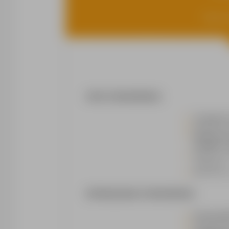
Miejsce 
OPIS STANOWISKA
Transport
Realizacja 
System pra
w soboty –
Dbałość o p
drogowych
Baza firmy: 
WYMAGANIA STANOWISKA
Prawo jazd
Doświadcze