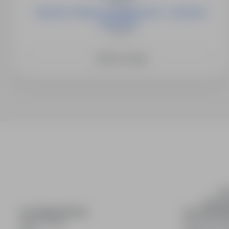
Niemcy
Operator instalacji energetycznych - możliwość
przyuczeni...
Niemcy
Zobacz więcej
inf
wyszuki
DLA KANDYDATÓW
DLA PRACO
Pokaż oferty
Dla pracod