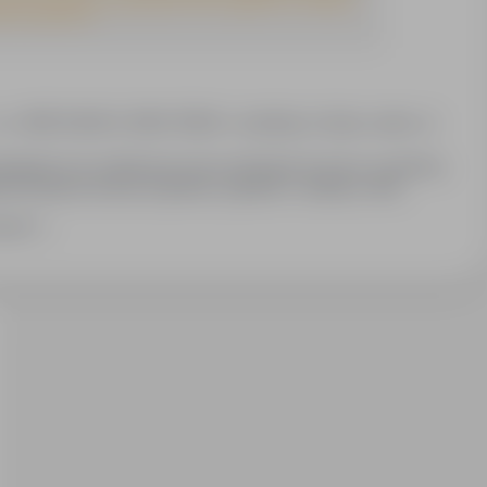
ania, zaprzestania przetwarzania oraz zażądania ich usunięcia.
jest dobrowolne."
. (KRS 55446 9, KRAZ 12563) z siedzibą w Opolu, adres: ul.
ędnych do realizacji procesu rekrutacji do pracy za granicą
eresowanych pracą za granicą. Zgodnie z ustawą z dnia
rawo wglądu do swoich danych, ich poprawiania,
zwiń
ich usunięcia. Podanie danych, jak również zgoda na ich