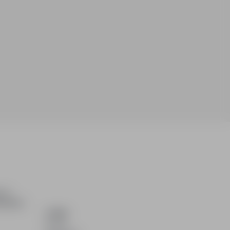
ch i
dydatom.
O NAS
O nas