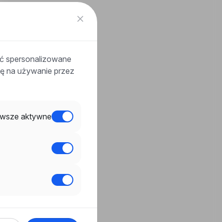
ać spersonalizowane
odę na używanie przez
wsze aktywne