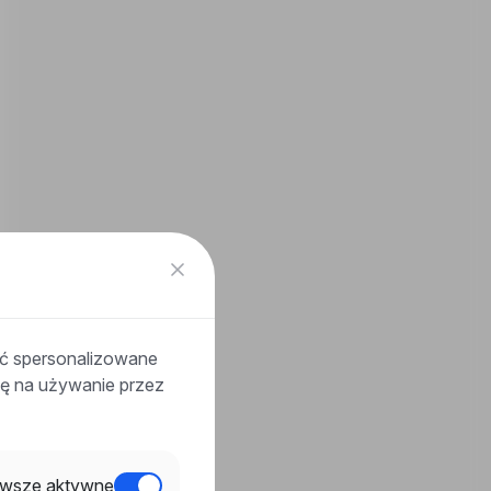
ać spersonalizowane
odę na używanie przez
wsze aktywne