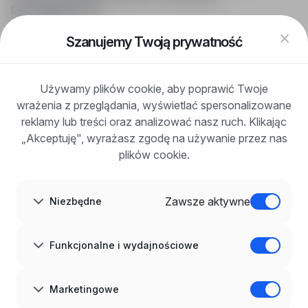
DLA KANDYDATÓW
Pokaż oferty
FAQ
Szanujemy Twoją prywatność
Zaloguj się
Zarejestruj się
Blog
Używamy plików cookie, aby poprawić Twoje
DLA PRACODAWCÓW
wrażenia z przeglądania, wyświetlać spersonalizowane
Dla pracodawców
Korzyści z publikacji
reklamy lub treści oraz analizować nasz ruch. Klikając
FAQ
„Akceptuję", wyrażasz zgodę na używanie przez nas
Zarejestruj się
plików cookie.
Blog dla pracodawców
O NAS
O nas
Zawsze aktywne
Niezbędne
Partnerzy
Kariera
Kontakt
Mapa strony
Funkcjonalne i wydajnościowe
Informacje korporacyjne
RODO w infoPraca.pl
JĘZYK
Marketingowe
Polski