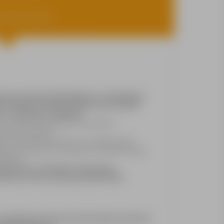
y: Niemcy, Drezno
cja procesów produkcyjnych na istniejących
ch w obszarze elektrotechniki oraz techniki
r, sterowanie, regulacja)
 i usuwanie awarii sieci oraz systemów
wych (bussystemy)
nie sterowników Siemens oraz aplikacji HMI
dów w programach sterujących oraz optymalizacja
apędowej
cy: pon.-pt. lub system 4-zmianowy
olicach Drezna (Lampertswalde 01561)
wykształcenie jako technik (elektrotechnika /