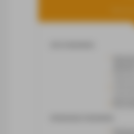
Miejsce prac
OPIS STANOWISKA
Optymaliza
instalacja
MSR (pomia
Diagnostyka
magistralo
Programowa
Analiza błę
techniki n
System pra
Praca w ok
WYMAGANIA STANOWISKA
Ukończone 