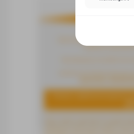
Zapraszamy także innych SPECJAL
znajdziemy odpowiednie
Skontaktujemy się telefonicznie
Jesteśmy do Państwa dyspozycji
664-970-651, 664-905-45
Prosimy o aplikowanie poprzez prz
ogł
Prosimy o dopisanie następującej klauzuli: "Wyrażam zgod
12563) z siedzibą w Opolu, adres: ul. Augustyna Koś
niezbędnych do realizacji procesu rekrutacji do pracy
zainteresowanych pracą za granicą. Zgodnie z ustawą 
prawo wglądu do swoich danych, ich poprawiania, zarządz