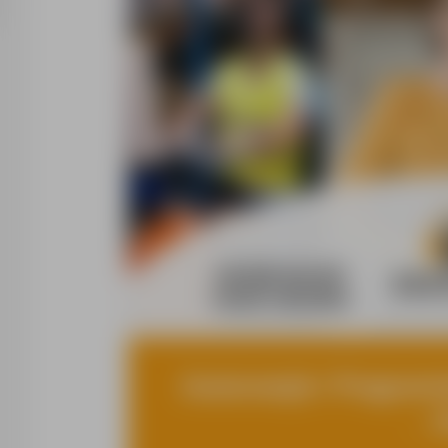
Automatyk / Programis
→ D