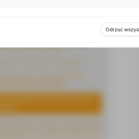
Odrzuć wszys
ISTÓW do kontaktu z nami, a wspólnie
 miejsce pracy dla CIEBIE!
 wyłącznie z wybranymi kandydatami.
 pod poniższymi numerami telefonów:
6, 660-362-547, 608-554-697
ycisk znajdujący się po prawej stronie
oszenia.
ę na przetwarzanie przez Sedulus Sp. z o.o. (KRS 55446 9, KRAZ
nego 3, 45-056 Opole, moich danych osobowych dla potrzeb
 za granicą oraz w celu ich umieszczenia w bazie danych osób
z dnia 29.08.1997 r. O ochronie danych osobowych, każdy ma
ania, zaprzestania przetwarzania oraz zażądania ich usunięcia.