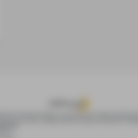
oPraca.pl zapewnia dostęp do nowoczesnych narzędzi rekrutacyjny
wania pracy online, oferując skuteczne wsparcie rekruterom i kan
DAWCÓW
awców