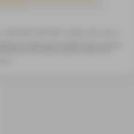
jest dobrowolne."
. (KRS 55446 9, KRAZ 12563) z siedzibą w Opolu, adres: ul.
ędnych do realizacji procesu rekrutacji do pracy za granicą
eresowanych pracą za granicą. Zgodnie z ustawą z dnia
rawo wglądu do swoich danych, ich poprawiania,
zwiń
ich usunięcia. Podanie danych, jak również zgoda na ich