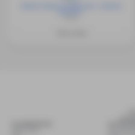
Operator instalacji energetycznych - możliwość
przyuczeni...
Niemcy
Zobacz więcej
inf
wyszuki
DLA KANDYDATÓW
DLA PRACO
Pokaż oferty
Dla pracod