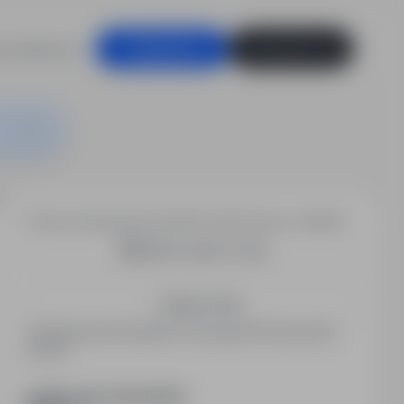
racodawców
Zaloguj się
Zarejestruj się
200 € → Drezno
Chcesz otrzymywać podobne oferty pracy e-mailem?
Utwórz alert e-mail
Zapisz mnie
Zarejestrowani kandydaci otrzymują informacje jako
pierwsi.
PODZIEL SIĘ ZE ZNAJOMYMI