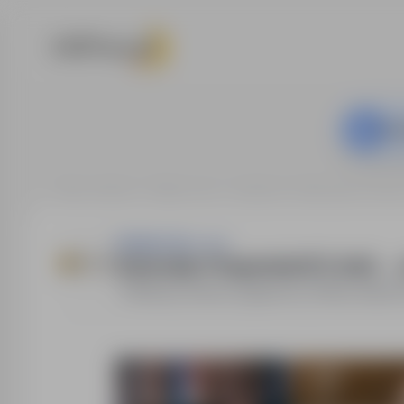
Ta o
Strona główna
Oferty pracy
Instalacje / Utrzymanie / Serw
Sedulus Sp. z o.o.
Automatyk / Programista PLC (m/k) →
Niemcy, Drezno
,
zagranica
Pełny etat