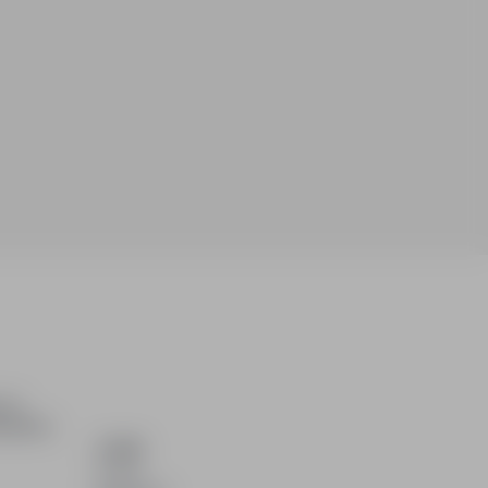
ch i
dydatom.
O NAS
O nas