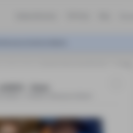
Szukaj ofert pracy
TOP Firmy
Blog
Dla p
ferta pracy nie jest już aktywna.
is
Niemcy, Drezno
Automatyk / Programista PLC (m/k) → od 4
 od 4200 € → Drezno
12 500PLN - 12 600PLN / Miesięcznie (Brutto)