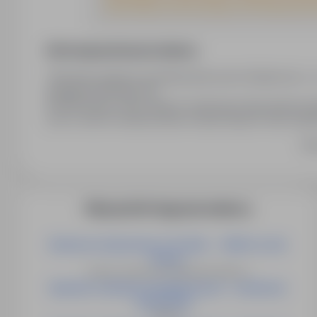
Podanie danych, jak również zgoda na ich przetwarzanie, 
Informacja prawna pracodawcy
"Wyrażam zgodę na przetwarzanie przez Sedulus Sp. z o.o
Augustyna Kośnego 3/4
45-056 Opole, moich danych osobowych dla potrzeb niezb
oraz w celu ich umieszczenia w bazie danych osób zaint
29.08.1997 r. O ochronie danych osobowych, każdy ma p
Ro
zarządzania, zaprzestania przetwarzania oraz zażądania 
przetwarzanie, jest dobrowolne."
Więcej ofert tego pracodawcy
Kierowca stacjonarny C+E (m/k) → Wörth an der
Donau
Drezno, Hannover, Strullerdorf, Niemcy
Operator instalacji energetycznych - możliwość
przyuczeni...
Niemcy