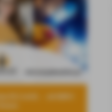
ta PLC (m/k) → od 4200 €
rezno