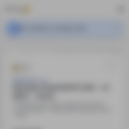
This Job Offer is no longer active.
…
Niemcy, Drezno
Automatyk / Programista PLC (m/k) → od 4200 € → Drezno
Sedulus Sp. z o.o.
Automatyk / Programista PLC (m/k) → od
4200 € → Drezno
Niemcy, Drezno
,
Other countries
Full time
12,500.00PLN - 12,600.00PLN / Monthly (Gross
Pay)