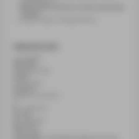
samodzielnością
Bardzo dobre możliwości rozwoju zawodowego
i awansu
Wysokie rabaty na produkty firmowe
Additional Information
Last updated
16/05/2026
Employment type
Full time
Contract type
Permanent
Number of vacancies
3
Min. experience
One year
Min. education
High School
Salary range
12,500.00PLN - 12,600.00PLN / Monthly (Gross Pay)