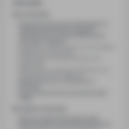
Job Description
Opis stanowiska
Optymalizacja procesów produkcyjnych na
istniejących instalacjach w obszarze
elektrotechniki oraz techniki MSR (pomiar,
sterowanie, regulacja)
Diagnostyka i usuwanie awarii sieci oraz systemów
magistralowych (bussystemy)
Programowanie sterowników Siemens oraz
aplikacji HMI
Analiza błędów w programach sterujących oraz
optymalizacja techniki napędowej
System pracy: pon.-pt. lub system 4-
zmianowy
Praca w okolicach Drezna (Lampertswalde
01561)
Wymagania stanowiska
Ukończone wykształcenie jako technik
(elektrotechnika / automatyka) lub pokrewne