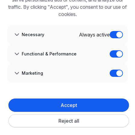
FAQ
traffic. By clicking "Accept", you consent to our use of
Register
cookies.
Blog for Employers
ABOUT US
About us
Always active
Necessary
Partners
Career
Contact
Sitemap
Functional & Performance
Corporate information
GDPR at infoPraca.pl
LANGUAGE
Marketing
English
JOIN US
© 2008–
2026
infoPraca.pl. All rights reserved.
Accept
LEGAL INFORMATION
Terms and conditions
Privacy policy
Cookie policy
Reject all
Cookie settings