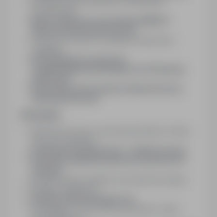
Doświadczenie zawodowe w automatyce
przemysłowej
Dobra znajomość sterowników SIMATIC
(Siemens) (wymóg konieczny)
Gotowość do pracy w systemie zmianowym /
zastępstw
Komunikatywna znajomość
j.angielskiego/niemieckiego min. B1 (wymóg
konieczny)
Samochód i prawo jazdy na dojazd do pracy
(wymóg konieczny)
Oferujemy
Niemiecką umowę o pracę bezpośrednio w firmie
(nie przez Agencję)
Atrakcyjne wynagrodzenie ~4200€ brutto/m
Darmowe zakwaterowanie przez pierwsze 6
miesięcy
Dofinansowanie posiłków oraz darmowe napoje
Możliwe nadgodziny
Dodatki urlopowe/świąteczne
Wymagające i różnorodne stanowisko z dużą