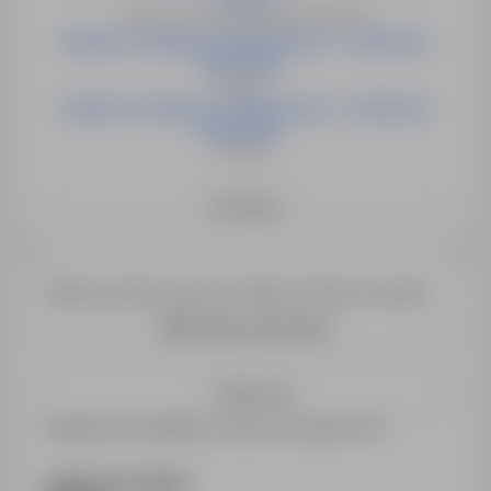
Drezno, Hannover, Strullerdorf, Niemcy
Operator instalacji energetycznych - możliwość
przyuczeni...
Niemcy
Operator instalacji energetycznych - możliwość
przyuczeni...
Niemcy
See More
Would you like to receive similar job offers via email?
Create email alert
Save me
Registered candidates receive information first.
SHARE WITH FRIENDS