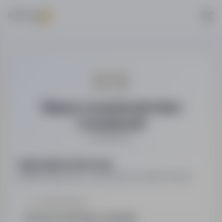
Wiązary Lewandowski Adam
Lewandowski
Architektura
Najważniejsze informacje
Najważniejsze dane o pracodawcy w jednym miejscu.
LOKALIZACJA
Kostrzyn nad Odrą, Lubuskie