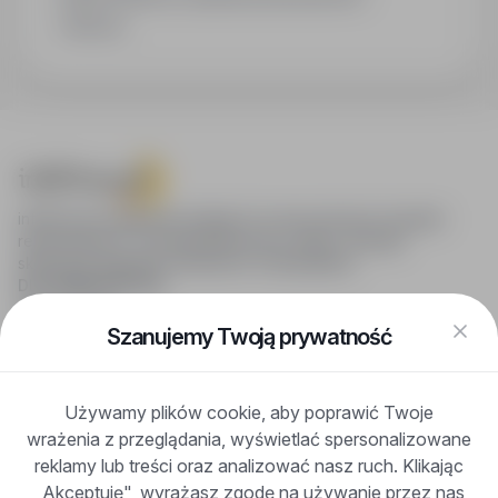
rolnicze.
infoPraca.pl zapewnia dostęp do nowoczesnych narzędzi
rekrutacyjnych i wyszukiwania pracy online, oferując
skuteczne wsparcie rekruterom i kandydatom.
DLA KANDYDATÓW
Pokaż oferty
FAQ
Szanujemy Twoją prywatność
Zaloguj się
Zarejestruj się
Blog
Używamy plików cookie, aby poprawić Twoje
DLA PRACODAWCÓW
wrażenia z przeglądania, wyświetlać spersonalizowane
Dla pracodawców
Korzyści z publikacji
reklamy lub treści oraz analizować nasz ruch. Klikając
FAQ
„Akceptuję", wyrażasz zgodę na używanie przez nas