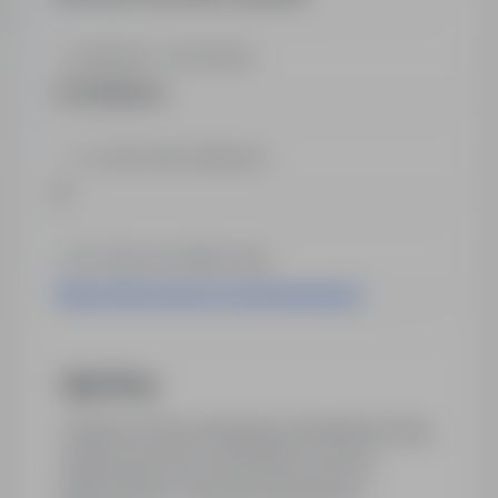
BRANŻA / KATEGORIA
Architektura
LICZBA PRACOWNIKÓW
4
STRONA INTERNETOWA
http://www.wiazary-lewandowski.pl
Opis firmy
Jesteśmy firmą produkującą prefeabrykowaną
więźbę dachową. Konstrukcje na domy
jednorodzinne, budynki przemysłowe i