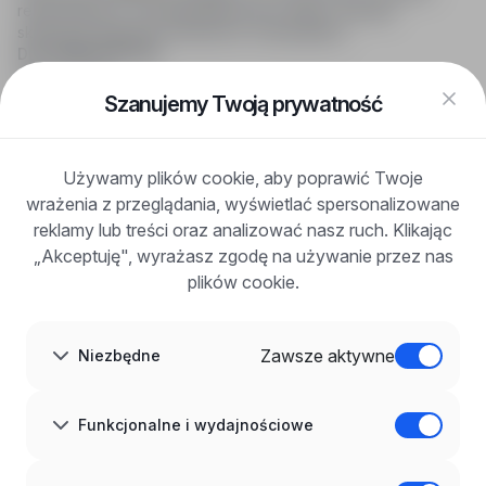
rekrutacyjnych i wyszukiwania pracy online, oferując
skuteczne wsparcie rekruterom i kandydatom.
DLA KANDYDATÓW
Pokaż oferty
FAQ
Szanujemy Twoją prywatność
Zaloguj się
Zarejestruj się
Blog
Używamy plików cookie, aby poprawić Twoje
DLA PRACODAWCÓW
wrażenia z przeglądania, wyświetlać spersonalizowane
Dla pracodawców
Korzyści z publikacji
reklamy lub treści oraz analizować nasz ruch. Klikając
FAQ
„Akceptuję", wyrażasz zgodę na używanie przez nas
Zarejestruj się
plików cookie.
Blog dla pracodawców
O NAS
O nas
Zawsze aktywne
Niezbędne
Partnerzy
Kariera
Kontakt
Mapa strony
Funkcjonalne i wydajnościowe
Informacje korporacyjne
RODO w infoPraca.pl