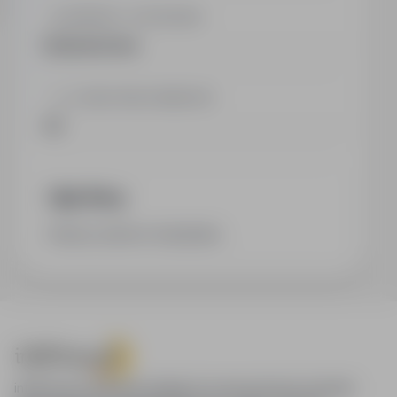
BRANŻA / KATEGORIA
Budownictwo
LICZBA PRACOWNIKÓW
25
Opis firmy
Roboty ziemne i brukarskie.
infoPraca.pl zapewnia dostęp do nowoczesnych narzędzi