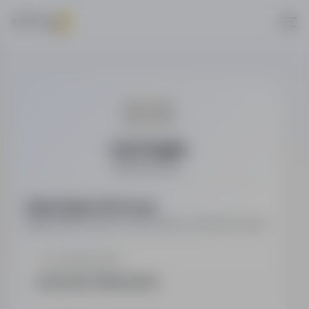
Uni-Projekt
Budownictwo
Najważniejsze informacje
Najważniejsze dane o pracodawcy w jednym miejscu.
LOKALIZACJA
Jadowniki, Małopolskie