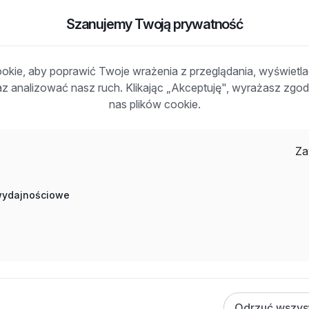
BRANŻA / KATEGORIA
Szanujemy Twoją prywatność
Budownictwo
kie, aby poprawić Twoje wrażenia z przeglądania, wyświetl
raz analizować nasz ruch. Klikając „Akceptuję", wyrażasz zg
nas plików cookie.
Za
 wydajnościowe
brocie i wdrożeniach prefabrykatów
Odrzuć wszys