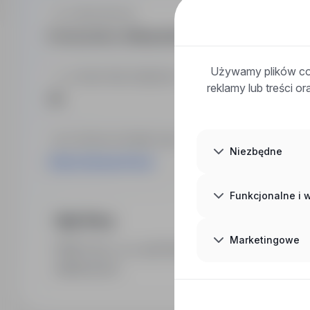
LOKALIZACJA
Krzeszowice, Małopolskie
Używamy plików coo
LICZBA PRACOWNIKÓW
reklamy lub treści o
90
STRONA INTERNETOWA
Niezbędne
http://www.prefa.pl
Funkcjonalne i
Opis firmy
Marketingowe
PREFA Sp. z o.o. jest firmą wyspecjalizowaną w o
żelbetowych.