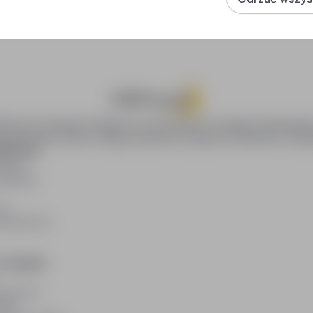
oPraca.pl zapewnia dostęp do nowoczesnych narzędzi rekrutacyjny
wania pracy online, oferując skuteczne wsparcie rekruterom i kan
DAWCÓW
awców
blikacji
ię
acodawców
E PRAWNE
watności
kies