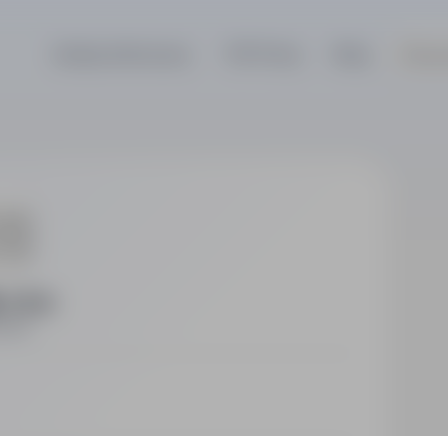
Szukaj ofert pracy
TOP Firmy
Blog
Dla p
 z o.o.
ctwo