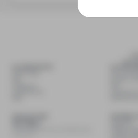
inf
wyszuki
DLA KANDYDATÓW
DLA PRACO
Pokaż oferty
Dla pracod
FAQ
Korzyści z pu
Zaloguj się
FAQ
Zarejestruj się
Zarejestruj s
Blog
Blog dla pr
DOŁĄCZ DO NAS
INFORMACJ
Regulamin
Polityka pry
© 2008–
2026
infoPraca.pl. Wszelkie prawa
Polityka coo
zastrzeżone.