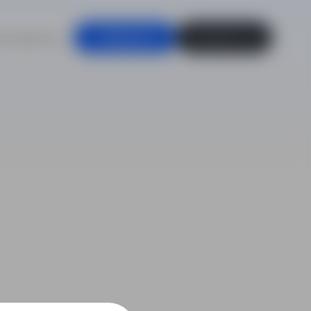
racodawców
Zaloguj się
Zarejestruj się