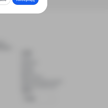
ch i
dydatom.
O NAS
O nas
Partnerzy
Kariera
Kontakt
Mapa strony
Informacje korporacyjne
RODO w infoPraca.pl
JĘZYK
Polski