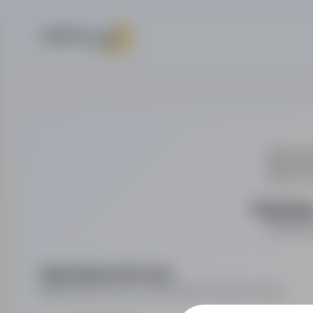
Prefa Sp.
Budowni
Najważniejsze informacje
Najważniejsze dane o pracodawcy w jednym miejscu.