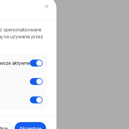
ać spersonalizowane
odę na używanie przez
wsze aktywne
tkie
Akceptuję