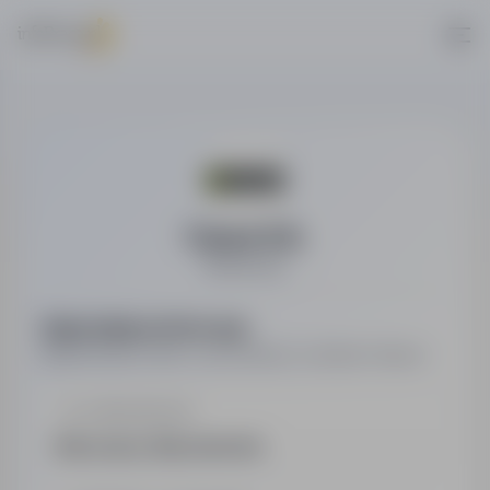
Cursor S.A.
Marketing
Najważniejsze informacje
Najważniejsze dane o pracodawcy w jednym miejscu.
LOKALIZACJA
Warszawa, Mazowieckie