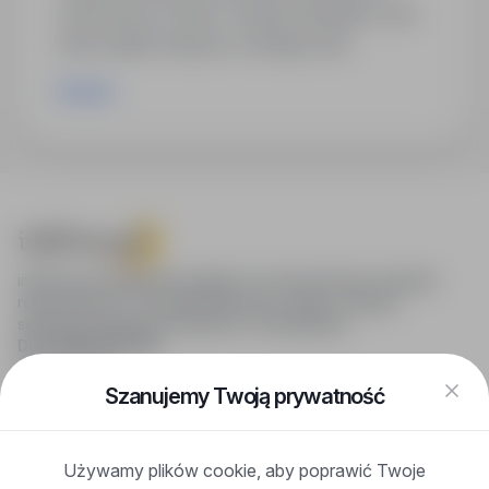
Great Place to Work, Friendly Workplace oraz
Best Quality Employer. Każdego dnia
dokładamy wszelkich starań, by tworzyć
Rozwiń
przyjazne środowisko pracy. Dołącz do nas i
kreuj swoją karierę!"
infoPraca.pl zapewnia dostęp do nowoczesnych narzędzi
rekrutacyjnych i wyszukiwania pracy online, oferując
skuteczne wsparcie rekruterom i kandydatom.
DLA KANDYDATÓW
Pokaż oferty
FAQ
Szanujemy Twoją prywatność
Zaloguj się
Zarejestruj się
Blog
Używamy plików cookie, aby poprawić Twoje
DLA PRACODAWCÓW