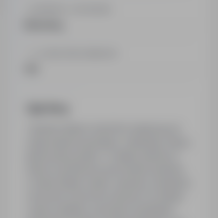
BRANŻA / KATEGORIA
Marketing
LICZBA PRACOWNIKÓW
100
Opis firmy
"Jesteśmy liderem wśród firm świadczących
usługi wsparcia sprzedaży i marketingu. Naszą
główną siłą są ludzie. To dzięki sumiennym i
dobrze wyszkolonym pracownikom jesteśmy
w stanie działać szybko i sprawnie, niezależnie
od poziomu złożoności zlecenia. W ostatnim
czasie zostaliśmy wyróżnieni certyfikatem