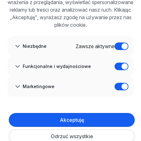
wrażenia z przeglądania, wyświetlać spersonalizowane
Dla pracodawców
Korzyści z publikacji
reklamy lub treści oraz analizować nasz ruch. Klikając
FAQ
„Akceptuję", wyrażasz zgodę na używanie przez nas
Zarejestruj się
plików cookie.
Blog dla pracodawców
O NAS
O nas
Zawsze aktywne
Niezbędne
Partnerzy
Kariera
Kontakt
Mapa strony
Funkcjonalne i wydajnościowe
Informacje korporacyjne
RODO w infoPraca.pl
JĘZYK
Marketingowe
Polski
DOŁĄCZ DO NAS
© 2008–
2026
infoPraca.pl. Wszelkie prawa zastrzeżone.
Akceptuję
INFORMACJE PRAWNE
Regulamin
Polityka prywatności
Polityka cookies
Odrzuć wszystkie
Ustawienia plików cookie