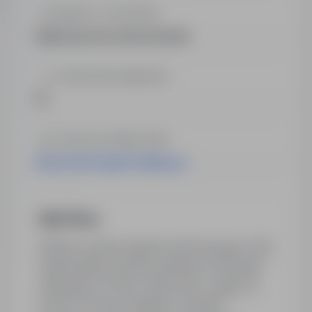
BRANŻA / KATEGORIA
Agencja pracy tymczasowej
LICZBA PRACOWNIKÓW
15
STRONA INTERNETOWA
http://www.fagformidling.no
Opis firmy
CBR jest częścią międzynarodowej grupy CBA
Fagformidling z główną siedzibą w Norwegii i
oddziałami w Polsce, Niemczech, Anglii i na
Łotwie. W Polsce działamy od 2008 r.