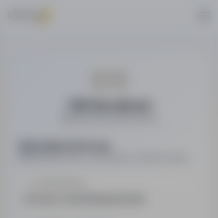
CBA Recruitment
Agencja pracy tymczasowej
Najważniejsze informacje
Najważniejsze dane o pracodawcy w jednym miejscu.
LOKALIZACJA
Szczecin, Zachodniopomorskie