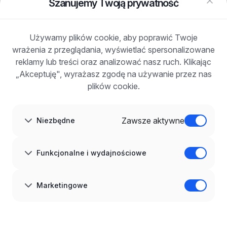
Szanujemy Twoją prywatność
Jeśli szukacie Państwo pracowników lub pracy
Zaloguj się
Zarejestruj się
zachęcamy do kontaktu z naszymi
Blog
Używamy plików cookie, aby poprawić Twoje
konsultantami. Udzielą rzetelnych informacji i
DLA PRACODAWCÓW
wrażenia z przeglądania, wyświetlać spersonalizowane
Dla pracodawców
zaproponują najlepsze rozwiązania.
Korzyści z publikacji
reklamy lub treści oraz analizować nasz ruch. Klikając
FAQ
„Akceptuję", wyrażasz zgodę na używanie przez nas
Zarejestruj się
plików cookie.
Blog dla pracodawców
O NAS
O nas
Zawsze aktywne
Niezbędne
Partnerzy
Kariera
Kontakt
Mapa strony
Funkcjonalne i wydajnościowe
Informacje korporacyjne
RODO w infoPraca.pl
JĘZYK
Marketingowe
Polski
DOŁĄCZ DO NAS