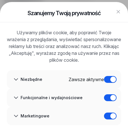
Pokaż oferty
FAQ
Szanujemy Twoją prywatność
Zaloguj się
Zarejestruj się
Blog
Używamy plików cookie, aby poprawić Twoje
DLA PRACODAWCÓW
wrażenia z przeglądania, wyświetlać spersonalizowane
Dla pracodawców
Korzyści z publikacji
reklamy lub treści oraz analizować nasz ruch. Klikając
FAQ
„Akceptuję", wyrażasz zgodę na używanie przez nas
Zarejestruj się
plików cookie.
Blog dla pracodawców
O NAS
O nas
Zawsze aktywne
Niezbędne
Partnerzy
Kariera
Kontakt
Mapa strony
Funkcjonalne i wydajnościowe
Informacje korporacyjne
RODO w infoPraca.pl
JĘZYK
Marketingowe
Polski