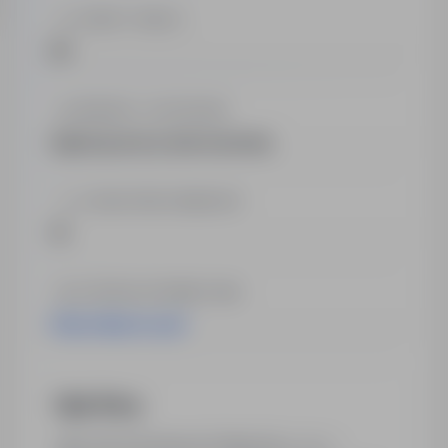
OFERTY PRACY
45
BRANŻA / KATEGORIA
Agencja pracy tymczasowej
LICZBA PRACOWNIKÓW
10
STRONA INTERNETOWA
http://abpraca.pl/
Opis firmy
Jako AB Job Service Polska Sp. z o.o. -