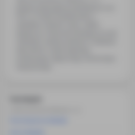
jesteśmy polską agencją zatrudnienia (nr cert.
5971) z 21-letnim doświadczeniem z
oddziałami w Kielcach, Opolu, Lublinie,
Bydgoszczy i Rzeszowie rekrutującą na rynek
holenderski. Jesteśmy partnerem w dobieraniu
kadry dla firm z sektora agrarnego,
produkcyjnego, logistycznego, technicznego i
transportowego.
Inne kategorie
od AB Job Service Polska Sp. z o.o.
Praca fizyczna w Holandia
Inne w Holandia