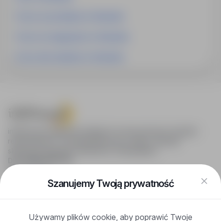
Praca na produkcji w Holandia
Praca na magazynie w Holandia
Praca dla studenta w Holandia
infoPraca.pl zapewnia dostęp do nowoczesnych narzędzi
rekrutacyjnych i wyszukiwania pracy online, oferując
skuteczne wsparcie rekruterom i kandydatom.
DLA KANDYDATÓW
Pokaż oferty
FAQ
Szanujemy Twoją prywatność
Zaloguj się
Zarejestruj się
Blog
Używamy plików cookie, aby poprawić Twoje
DLA PRACODAWCÓW