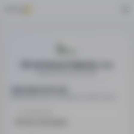
AB Job Service Polska Sp. z o.o.
Agencja pracy tymczasowej
Najważniejsze informacje
Najważniejsze dane o pracodawcy w jednym miejscu.
LOKALIZACJA
Wrocław, Dolnośląskie