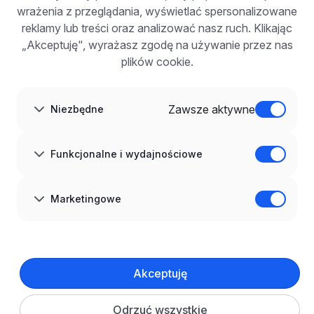
wrażenia z przeglądania, wyświetlać spersonalizowane
Dla pracodawców
Korzyści z publikacji
reklamy lub treści oraz analizować nasz ruch. Klikając
FAQ
„Akceptuję", wyrażasz zgodę na używanie przez nas
Zarejestruj się
plików cookie.
Blog dla pracodawców
O NAS
O nas
Zawsze aktywne
Niezbędne
Partnerzy
Kariera
Kontakt
Mapa strony
Funkcjonalne i wydajnościowe
Informacje korporacyjne
RODO w infoPraca.pl
JĘZYK
Marketingowe
Polski
DOŁĄCZ DO NAS
© 2008–
2026
infoPraca.pl. Wszelkie prawa zastrzeżone.
Akceptuję
INFORMACJE PRAWNE
Regulamin
Polityka prywatności
Polityka cookies
Odrzuć wszystkie
Ustawienia plików cookie