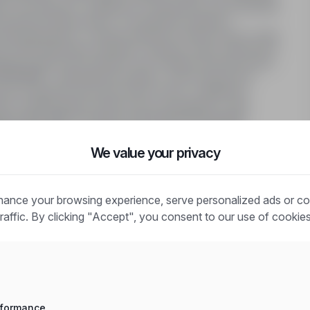
We value your privacy
ance your browsing experience, serve personalized ads or co
traffic. By clicking "Accept", you consent to our use of cookies
rformance